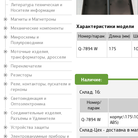
Литература техническая и
Носители информации
Магниты и Магнетроны
Характеристики модели
Механические компоненты
Номер/парам.
Длина (мм)
Ши
Микросхемы и
Полупроводники
Q-7894 W
175
1
Моточные изделия,
трансформаторы, дроссели
Переключатели
Резисторы
Наличие:
Реле, контакторы, пускатели и
герконы
Склад, 16:
Светоиндикация и
Номер/
Оптоэлектроника
парам.
Соединительные изделия,
корпус\175\100
Разъёмы и Удлинители
Q-7894 W
ABS)
Устройства защиты
Склад-Цех - доставка в ма
Электровакуумные приборы и