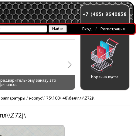
+7 (495) 9640838
Вход
/
Регистрация
Корзина пуста
предварительному заказу это
финансов.
оаппаратуры / корпус\175\100\ 48\бел\пл\\Z72j\
пл\\Z72j\