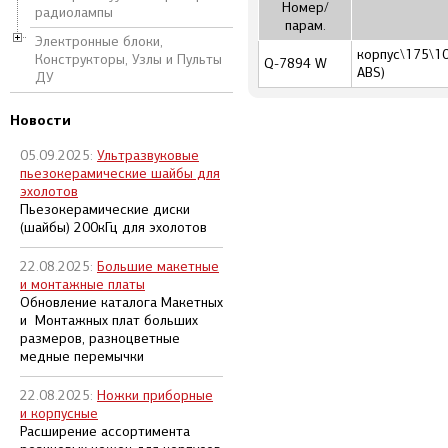
Номер/
радиолампы
парам.
Электронные блоки,
корпус\175\100
Конструкторы, Узлы и Пульты
Q-7894 W
ABS)
ДУ
Новости
05.09.2025:
Ультразвуковые
пьезокерамические шайбы для
эхолотов
Пьезокерамические диски
(шайбы) 200кГц для эхолотов
22.08.2025:
Большие макетные
и монтажные платы
Обновление каталога Макетных
и Монтажных плат больших
размеров, разноцветные
медные перемычки
22.08.2025:
Ножки приборные
и корпусные
Расширение ассортимента