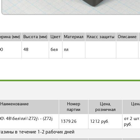
рина (мм)
Высота (мм)
Цвет
Материал
Класс защиты
Описание
00
48
бел
пл
Наименование
Номер
Цена,
Цена
партии
розничная
\ 48\бел\пл\\Z72j\ - (Z72j
от 2 шт.
1379.26
1212 руб.
руб.
газины в течение 1-2 рабочих дней