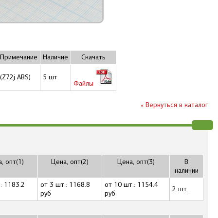
Примечание
Наличие
Скачать
(Z72j ABS)
5 шт.
Файлы
« Вернуться в каталог
, опт(1)
Цена, опт(2)
Цена, опт(3)
В
наличии
: 1183.2
от 3 шт.: 1168.8
от 10 шт.: 1154.4
2 шт.
руб
руб