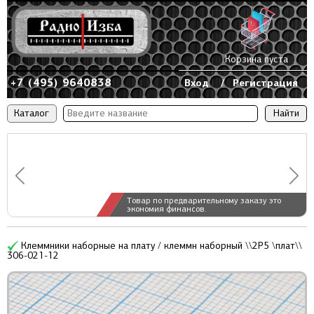
Корзина пуста
+7 (495) 9640838
Вход
/
Регистрация
Каталог
Товар по предварительному заказу это
экономия финансов.
Клеммники наборные на плату / клеммн наборный \\2P5 \плат\\
306-021-12