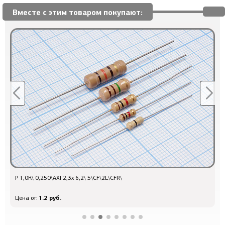
Вместе с этим товаром покупают:
Р 1,0К\ 0,250\AXI 2,3x 6,2\ 5\CF\2L\CFR\
б
1.2 руб.
Цена от:
Ц