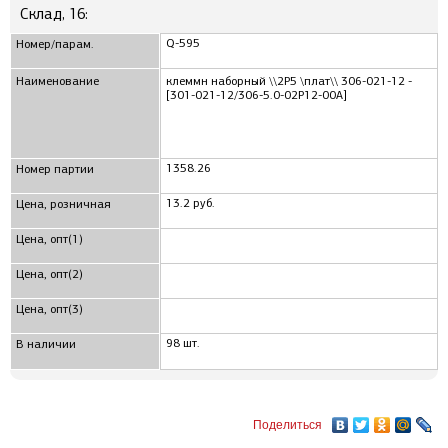
Склад, 16:
Q-595
Номер/парам.
Наименование
клеммн наборный \\2P5 \плат\\ 306-021-12 -
[301-021-12/306-5.0-02P12-00A]
1358.26
Номер партии
13.2 руб.
Цена, розничная
Цена, опт(1)
Цена, опт(2)
Цена, опт(3)
98 шт.
В наличии
Поделиться