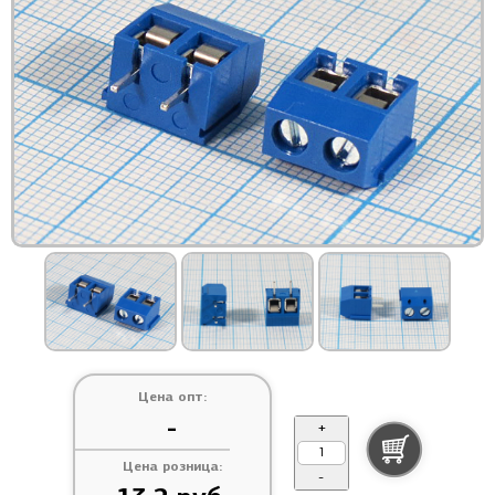
Цена опт:
-
+
Цена розница:
-