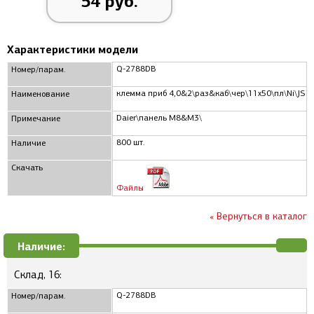
54 руб.
Характеристики модели
Q-2788DB
Номер/парам.
клемма приб 4,0&2\раз&каб\чер\11x50\пл\Ni\JS2
Наименование
Daier\панель М8&М3\
Примечание
800 шт.
Наличие
Скачать
Файлы
« Вернуться в каталог
Наличие:
Склад, 16:
Q-2788DB
Номер/парам.