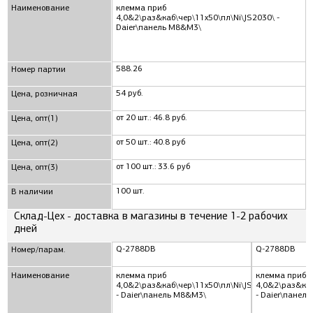
Наименование
клемма приб
4,0&2\раз&каб\чер\11x50\пл\Ni\JS2030\ -
Daier\панель М8&М3\
588.26
Номер партии
54 руб.
Цена, розничная
от 20 шт.: 46.8 руб.
Цена, опт(1)
от 50 шт.: 40.8 руб
Цена, опт(2)
от 100 шт.: 33.6 руб
Цена, опт(3)
100 шт.
В наличии
Склад-Цех - доставка в магазины в течение 1-2 рабочих
дней
Q-2788DB
Q-2788DB
Номер/парам.
Наименование
клемма приб
клемма приб
4,0&2\раз&каб\чер\11x50\пл\Ni\JS2030\
4,0&2\раз&каб
- Daier\панель М8&М3\
- Daier\панел