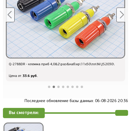
Q-2788DR - клемма приб 4,0&2\раз&каб\кр\11x50\пл\Ni\JS2030\
Q
33.6 руб.
Цена от:
Ц
Последнее обновление базы данных: 06-08-2026 20:36
Вы смотрели: