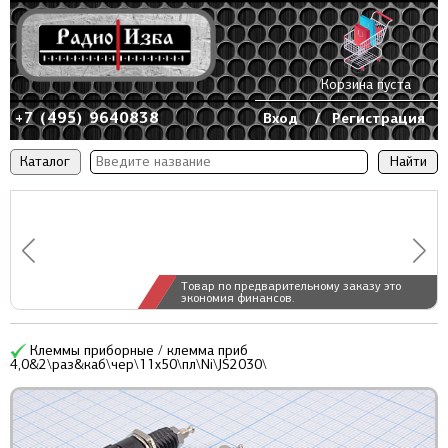
Корзина пуста
+7 (495) 9640838
Вход
/
Регистрация
Каталог
Товар по предварительному заказу это
экономия финансов.
Клеммы приборные / клемма приб
4,0&2\раз&каб\чер\11x50\пл\Ni\JS2030\