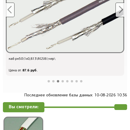
каб рк50\1x0,813\RG58\\чер\
к
87.6 руб.
Цена от:
Ц
Последнее обновление базы данных: 10-08-2026 10:36
Вы смотрели: