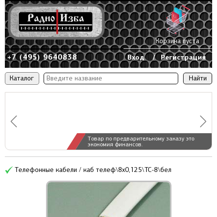
Корзина пуста
+7 (495) 9640838
Вход
/
Регистрация
Каталог
Товар по предварительному заказу это
экономия финансов.
Телефонные кабели / каб телеф\8x0,125\ТС-8\бел