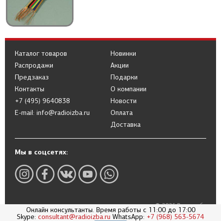
Каталог товаров
Новинки
Распродажи
Акции
Предзаказ
Подарки
Контакты
О компании
+7 (495) 9640838
Новости
E-mail: info@radioizba.ru
Оплата
Доставка
Мы в соцсетях:
© 2026 Радиоизба
Онлайн консультанты. Время работы с 11:00 до 17:00
Политика в отношении обработки
Skype:
consultant@radioizba.ru
WhatsApp:
+7 (968) 563-5674