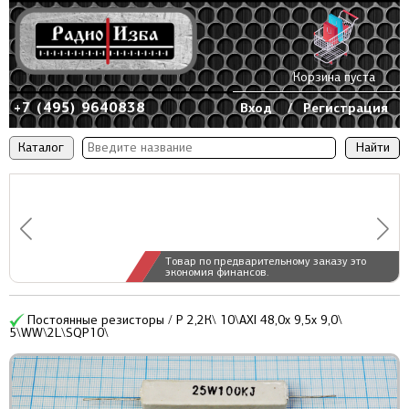
Корзина пуста
+7 (495) 9640838
Вход
/
Регистрация
Каталог
Товар по предварительному заказу это
экономия финансов.
Постоянные резисторы / Р 2,2К\ 10\AXI 48,0x 9,5x 9,0\
5\WW\2L\SQP10\