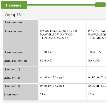
Наличие:
Склад, 16:
Номер/парам.
Наименование
Р 2,2К\ 10\AXI 48,0x 9,5x 9,0\
Р 2,2К\ 10\AXI 
5\WW\2L\SQP10\ - [RX27-
5\WW\2L\SQP10
1;ПЭ;ПЭВ;С5-35;С5-37]
1;ПЭ;ПЭВ;С5-35
1588.13
10961.15
Номер партии
80.4 руб.
80.4 руб.
Цена, розничная
Цена, опт(1)
от 10 шт.: 74.4 руб
от 10 шт.: 74.4
Цена, опт(2)
от 20 шт.: 67.2 руб
от 20 шт.: 67.2
Цена, опт(3)
11 шт.
17 шт.
В наличии