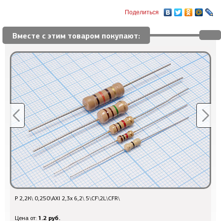
Поделиться
Вместе с этим товаром покупают:
Р 2,2К\ 0,250\AXI 2,3x 6,2\ 5\CF\2L\CFR\
Р
1.2 руб.
Цена от:
Ц