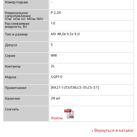
-
Номер/парам.
Р 2,2К
Номинальное
сопротивление
(Ом, кОм (к), МОм (М))
10
Рассеиваемая
мощность, Вт
AXI 48,0x 9,5x 9,0
Тип и размер
5
Допуск
WW
Серия
2L
Контакты
SQP10
Марка
[RX27-1;ПЭ;ПЭВ;С5-35;С5-37]
Примечание
28 шт.
Наличие
Скачать
Файлы
« Вернуться в каталог