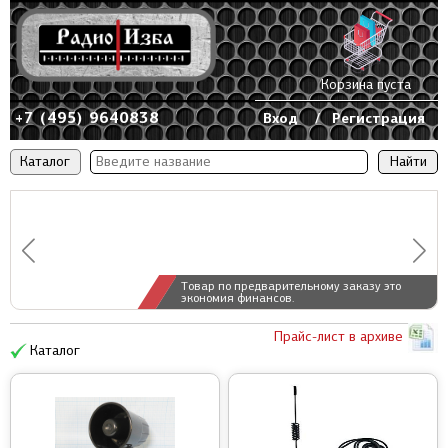
Корзина пуста
+7 (495) 9640838
Вход
/
Регистрация
Каталог
Товар по предварительному заказу это
экономия финансов.
Прайс-лист в архиве
Каталог