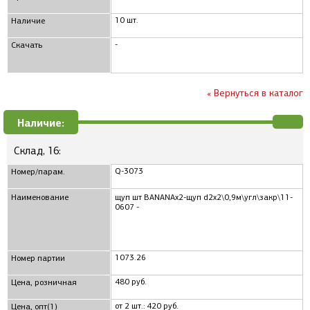
10 шт.
Наличие
-
Скачать
« Вернуться в каталог
Наличие:
Склад, 16:
Q-3073
Номер/парам.
Наименование
щуп шт BANANAx2-щуп d2x2\0,9м\угл\закр\11-
0607 -
1073.26
Номер партии
480 руб.
Цена, розничная
от 2 шт.: 420 руб.
Цена, опт(1)