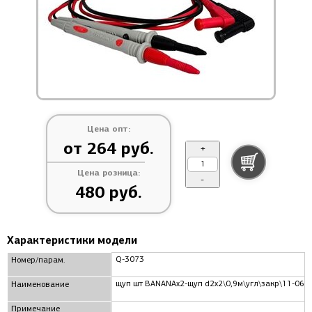
Цена опт:
от 264 руб.
+
Цена розница:
-
480 руб.
Характеристики модели
Q-3073
Номер/парам.
щуп шт BANANAx2-щуп d2x2\0,9м\угл\закр\11-060
Наименование
Примечание