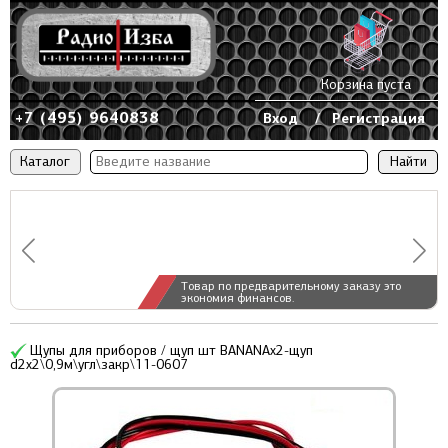
Корзина пуста
+7 (495) 9640838
Вход
/
Регистрация
Каталог
Товар по предварительному заказу это
экономия финансов.
Щупы для приборов / щуп шт BANANAx2-щуп
d2x2\0,9м\угл\закр\11-0607