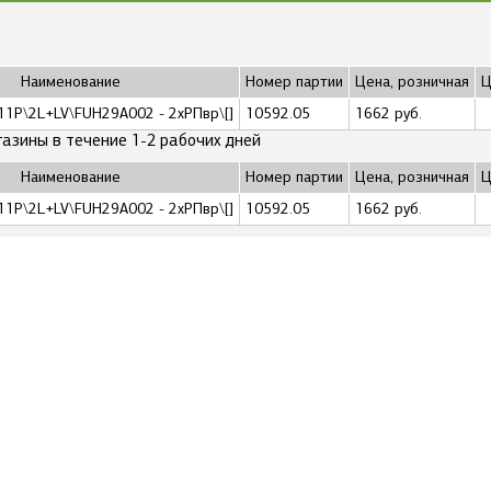
Наименование
Номер партии
Цена, розничная
Ц
11P\2L+LV\FUH29A002 - 2xРПвр\[]
10592.05
1662 руб.
газины в течение 1-2 рабочих дней
Наименование
Номер партии
Цена, розничная
Ц
11P\2L+LV\FUH29A002 - 2xРПвр\[]
10592.05
1662 руб.