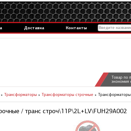
а
Доставка
Контакты
Товар по 
экономия 
Трансформаторы
Трансформаторы строчные
Трансформаторы 
рочные / транс строч\11P\2L+LV\FUH29A002