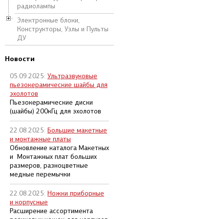
радиолампы
Электронные блоки,
Конструкторы, Узлы и Пульты
ДУ
Новости
05.09.2025:
Ультразвуковые
пьезокерамические шайбы для
эхолотов
Пьезокерамические диски
(шайбы) 200кГц для эхолотов
22.08.2025:
Большие макетные
и монтажные платы
Обновление каталога Макетных
и Монтажных плат больших
размеров, разноцветные
медные перемычки
22.08.2025:
Ножки приборные
и корпусные
Расширение ассортимента