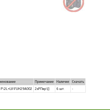
менование
Примечание
Наличие
Скачать
1P\2L+LV\FUH29A002
2xРПвр\[]
6 шт.
-