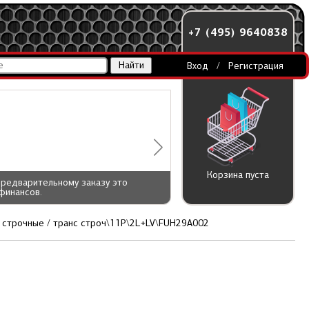
+7 (495) 9640838
Вход
/
Регистрация
Корзина пуста
предварительному заказу это
финансов.
строчные / транс строч\11P\2L+LV\FUH29A002