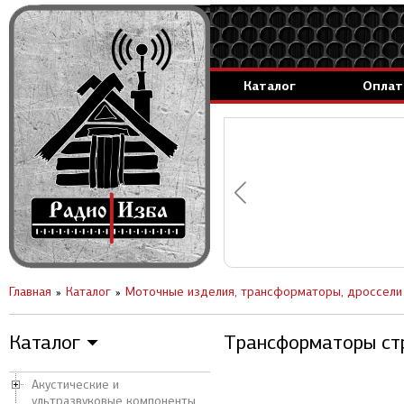
Каталог
Оплат
аммируемые генераторы.
вление за 1 день.
Главная
Каталог
Моточные изделия, трансформаторы, дроссели
Каталог
Трансформаторы ст
▼
Акустические и
ультразвуковые компоненты