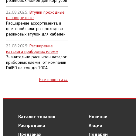
резиновых ножек для корпусов
22.08.2025:
Втулки проходные
разноцветные
Расширение ассортимента и
цветовой палитры проходных
резиновых втулок для кабелей.
21.08.2025:
Расширение
каталога приборных клемм
Значительно расширен каталог
приборных клемм от компании
DAIER на ток до 100А.
Все новости »»
Каталог товаров
Новинки
Распродажи
Акции
Предзаказ
Подарки