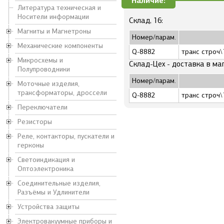
Наличие:
Литература техническая и
Носители информации
Склад, 16:
Магниты и Магнетроны
Номер/парам.
Механические компоненты
Q-8882
транс строч\
Микросхемы и
Склад-Цех - доставка в ма
Полупроводники
Номер/парам.
Моточные изделия,
трансформаторы, дроссели
Q-8882
транс строч\
Переключатели
Резисторы
Реле, контакторы, пускатели и
герконы
Светоиндикация и
Оптоэлектроника
Соединительные изделия,
Разъёмы и Удлинители
Устройства защиты
Электровакуумные приборы и