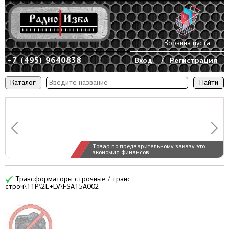
Корзина пуста
+7 (495) 9640838
Вход
/
Регистрация
Каталог
Товар по предварительному заказу это
экономия финансов.
Трансформаторы строчные / транс
строч\11P\2L+LV\FSA15A002