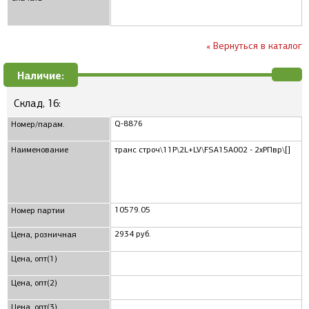
« Вернуться в каталог
Наличие:
Склад, 16:
Q-8876
Номер/парам.
Наименование
транс строч\11P\2L+LV\FSA15A002 - 2xРПвр\[]
10579.05
Номер партии
2934 руб.
Цена, розничная
Цена, опт(1)
Цена, опт(2)
Цена, опт(3)