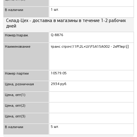
1 шт.
В наличии
Склад-Цех - доставка в магазины в течение 1-2 рабочих
дней
Q-8876
Номер/парам.
Наименование
транс строч\11P\2L+LV\FSA15A002 - 2xРПвр\[]
10579.05
Номер партии
2934 руб.
Цена, розничная
Цена, опт(1)
Цена, опт(2)
Цена, опт(3)
5 шт.
В наличии