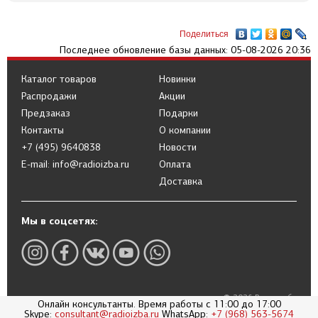
Поделиться
Последнее обновление базы данных: 05-08-2026 20:36
Каталог товаров
Новинки
Распродажи
Акции
Предзаказ
Подарки
Контакты
О компании
+7 (495) 9640838
Новости
E-mail: info@radioizba.ru
Оплата
Доставка
Мы в соцсетях:
© 2026 Радиоизба
Онлайн консультанты. Время работы с 11:00 до 17:00
Политика в отношении обработки
Skype:
consultant@radioizba.ru
WhatsApp:
+7 (968) 563-5674