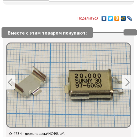
Поделиться
Вместе с этим товаром покупают:
Q-4734 - держ кварца\HC49U\\\\
2