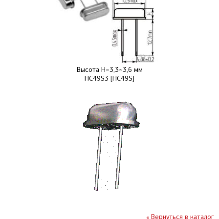
Высота H=3,3~3,6 мм
HC49S3 [HC49S]
« Вернуться в каталог