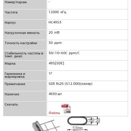
-
Номер/парам.
12000 кГц
Частота
HC49S3
Корпус
20 пФ
Нагрузочная емкость
30 ppm
Точность настройки
30/-10~60C ppm/C
Стабильность частоты в
темп. диап.
49S[SDE]
Маркa
1Г
Гармоника и
маркировка
SDE Rs25 (S12.000)(лазер)
Примечание
4930 шт.
Наличие
Скачать
Файлы