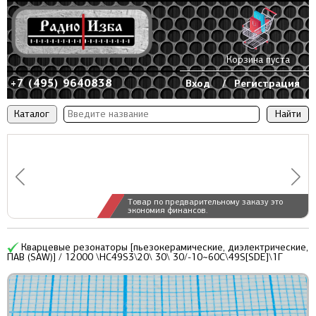
Корзина пуста
+7 (495) 9640838
Вход
/
Регистрация
Каталог
Товар по предварительному заказу это
экономия финансов.
Кварцевые резонаторы [пьезокерамические, диэлектрические,
ПАВ (SAW)] / 12000 \HC49S3\20\ 30\ 30/-10~60C\49S[SDE]\1Г