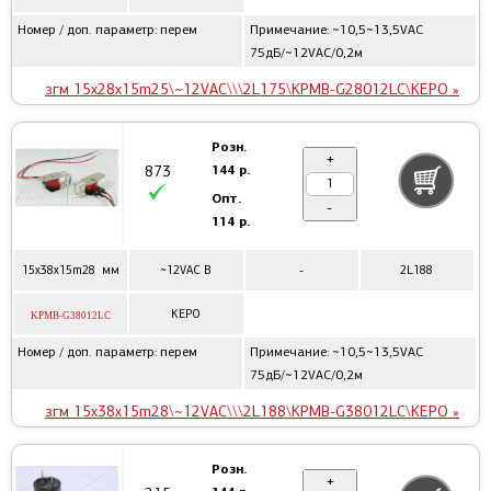
Номер / доп. параметр: перем
Примечание: ~10,5~13,5VAC
75дБ/~12VAC/0,2м
згм 15x28x15m25\~12VAC\\\2L175\KPMB-G28012LC\KEPO »
Розн.
+
144 р.
873
Опт.
-
114 р.
15x38x15m28 мм
~12VAC В
-
2L188
KEPO
KPMB-G38012LC
Номер / доп. параметр: перем
Примечание: ~10,5~13,5VAC
75дБ/~12VAC/0,2м
згм 15x38x15m28\~12VAC\\\2L188\KPMB-G38012LC\KEPO »
Розн.
+