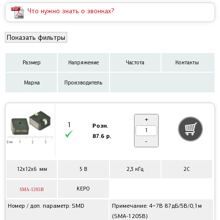
Что нужно знать о звонках?
Показать фильтры
Размер
Напряжение
Частота
Контакты
Марка
Производитель
+
1
Розн.
87.6 р.
-
12x12x6 мм
5 В
2,3 кГц
2C
KEPO
SMA-1205B
Номер / доп. параметр: SMD
Примечание: 4~7В 87дБ/5В/0,1м
(SMA-1205B)