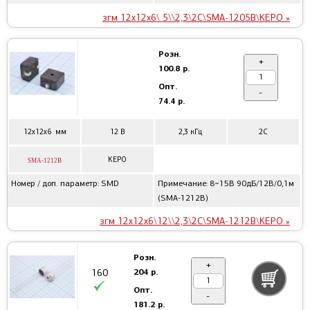
згм 12x12x6\ 5\\2,3\2C\SMA-1205B\KEPO »
Розн.
+
100.8 р.
Опт.
-
74.4 р.
12x12x6 мм
12 В
2,3 кГц
2C
KEPO
SMA-1212B
Номер / доп. параметр: SMD
Примечание: 8~15В 90дБ/12В/0,1м
(SMA-1212B)
згм 12x12x6\12\\2,3\2C\SMA-1212B\KEPO »
Розн.
+
204 р.
160
Опт.
-
181.2 р.