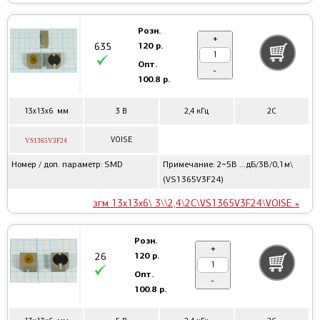
Розн.
+
120 р.
635
Опт.
-
100.8 р.
13x13x6 мм
3 В
2,4 кГц
2C
VOISE
VS1365V3F24
Номер / доп. параметр: SMD
Примечание: 2~5В ...дБ/3В/0,1м\
(VS1365V3F24)
згм 13x13x6\ 3\\2,4\2C\VS1365V3F24\VOISE »
Розн.
+
120 р.
26
Опт.
-
100.8 р.