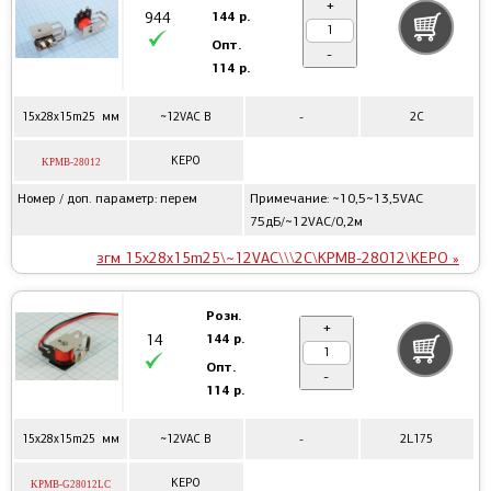
+
144 р.
944
Опт.
-
114 р.
15x28x15m25 мм
~12VAC В
-
2C
KEPO
KPMB-28012
Номер / доп. параметр: перем
Примечание: ~10,5~13,5VAC
75дБ/~12VAC/0,2м
згм 15x28x15m25\~12VAC\\\2C\KPMB-28012\KEPO »
Розн.
+
144 р.
14
Опт.
-
114 р.
15x28x15m25 мм
~12VAC В
-
2L175
KEPO
KPMB-G28012LC