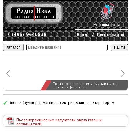
Корзина пуста
+7 (495) 9640838
Вход
/
Регистрация
Каталог
Товар по предварительному заказу это
экономия финансов.
Звонки (зуммеры) магнитоэлектрические c генератором
Пьезокерамические излучатели звука (звонки,
оповещатели)