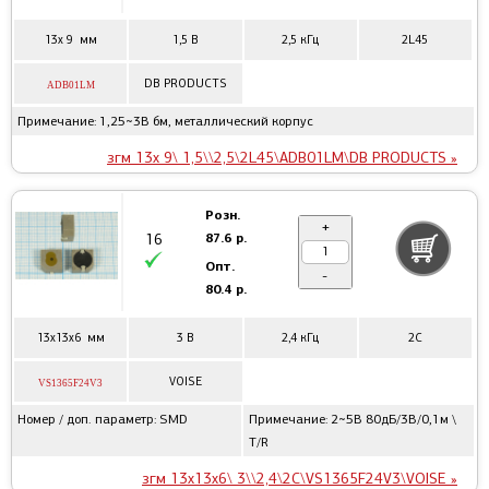
13x 9 мм
1,5 В
2,5 кГц
2L45
DB PRODUCTS
ADB01LM
Примечание: 1,25~3В бм, металлический корпус
згм 13x 9\ 1,5\\2,5\2L45\ADB01LM\DB PRODUCTS »
Розн.
+
87.6 р.
16
Опт.
-
80.4 р.
13x13x6 мм
3 В
2,4 кГц
2C
VOISE
VS1365F24V3
Номер / доп. параметр: SMD
Примечание: 2~5В 80дБ/3В/0,1м \
T/R
згм 13x13x6\ 3\\2,4\2C\VS1365F24V3\VOISE »