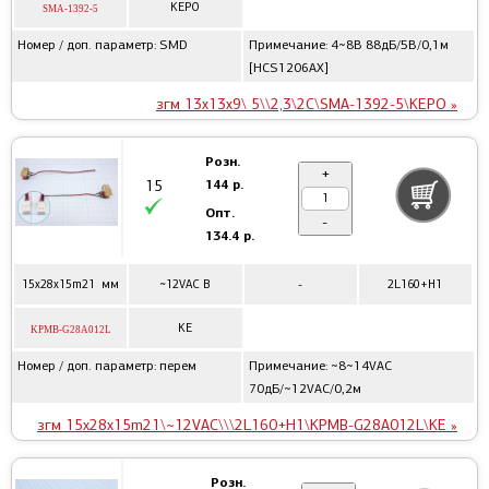
KEPO
SMA-1392-5
Номер / доп. параметр: SMD
Примечание: 4~8В 88дБ/5В/0,1м
[HCS1206AX]
згм 13x13x9\ 5\\2,3\2C\SMA-1392-5\KEPO »
Розн.
+
144 р.
15
Опт.
-
134.4 р.
15x28x15m21 мм
~12VAC В
-
2L160+H1
KE
KPMB-G28A012L
Номер / доп. параметр: перем
Примечание: ~8~14VAC
70дБ/~12VAC/0,2м
згм 15x28x15m21\~12VAC\\\2L160+H1\KPMB-G28A012L\KE »
Розн.