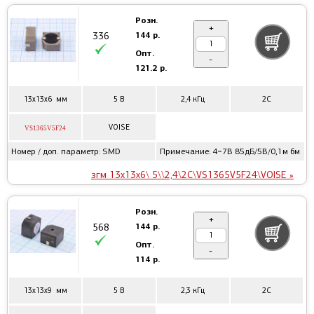
Розн.
+
144 р.
336
Опт.
-
121.2 р.
13x13x6 мм
5 В
2,4 кГц
2C
VOISE
VS1365V5F24
Номер / доп. параметр: SMD
Примечание: 4~7В 85дБ/5В/0,1м бм
згм 13x13x6\ 5\\2,4\2C\VS1365V5F24\VOISE »
Розн.
+
144 р.
568
Опт.
-
114 р.
13x13x9 мм
5 В
2,3 кГц
2C