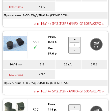
KEPO
KPX-G1603A
Примечание: 2~5В 85дБ/3В/0,1м (KPX-G1603A)
згм 16x14\ 3\\2,3\2P7,6\KPX-G1603A\KEPO »
Розн.
+
80.4 р.
539
Опт.
-
57.6 р.
16x14 мм
5 В
2,3 кГц
2P7,6
KEPO
KPX-G1605A
Примечание: 4~8В 85дБ/5В/0,1м (KPX-G1605A)
згм 16x14\ 5\\2,3\2P7,6\KPX-G1605A\KEPO »
Розн.
+
144 р.
327