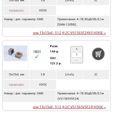
13x13x6 мм
5 В
2,4 кГц
2C
VOISE
VS1365F24V5
Номер / доп. параметр: SMD
Примечание: 4~7В 85дБ/5В/0,1м
[SMA-1205B]
згм 13x13x6\ 5\\2,4\2C\VS1365F24V5\VOISE »
Розн.
+
144 р.
1801
Опт.
-
121.2 р.
13x13x6 мм
5 В
2,4 кГц
2C
VOISE
VS1365V5F24
Номер / доп. параметр: SMD
Примечание: 4~7В 85дБ/5В/0,1м
(VS1365V5F24)
згм 13x13x6\ 5\\2,4\2C\VS1365V5F24\VOISE »