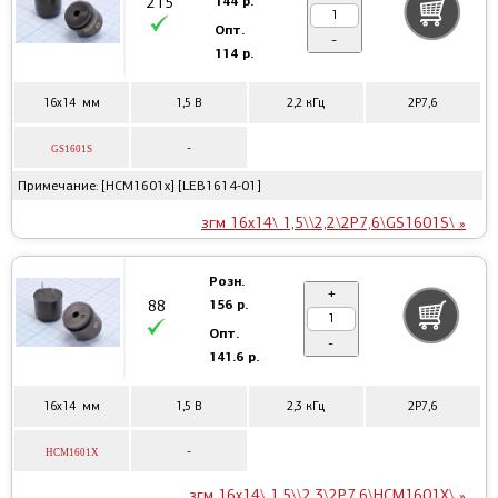
144 р.
215
Опт.
-
114 р.
16x14 мм
1,5 В
2,2 кГц
2P7,6
-
GS1601S
Примечание: [HCM1601x] [LEB1614-01]
згм 16x14\ 1,5\\2,2\2P7,6\GS1601S\ »
Розн.
+
156 р.
88
Опт.
-
141.6 р.
16x14 мм
1,5 В
2,3 кГц
2P7,6
-
HCM1601X
згм 16x14\ 1,5\\2,3\2P7,6\HCM1601X\ »