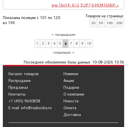
згм 16x14\ 6\\2,3\2P7,6\HCM1606X\ »
Товаров на странице:
Показаны позиции с 101 по 120
из 194
20
50
100
200
← предыдущая
1
2
3
4
5
6
7
8
9
10
следующая →
Последнее обновление базы данных: 10-08-2026 10:36
Каталог товаров
Новинки
Распродажи
Акции
Предзаказ
Подарки
Контакты
О компании
+7 (495) 9640838
Новости
E-mail: info@radioizba.ru
Оплата
Доставка