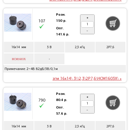
Розн.
+
150 р.
107
Опт.
-
141.6 р.
16x14 мм
3 В
2,3 кГц
2P7,6
-
HCM1603X
Примечание: 2~4В 82дБ/3В/0,1м
згм 16x14\ 3\\2,3\2P7,6\HCM1603X\ »
Розн.
+
80.4 р.
790
Опт.
-
57.6 р.
16x14 мм
3 В
2,3 кГц
2P7,6