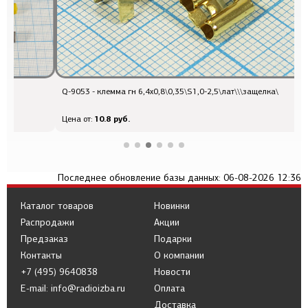
Q-9053 - клемма гн 6,4x0,8\0,35\S1,0-2,5\лат\\\защелка\
к
10.8 руб.
Цена от:
Ц
Последнее обновление базы данных: 06-08-2026 12:36
Каталог товаров
Новинки
Распродажи
Акции
Предзаказ
Подарки
Контакты
О компании
+7 (495) 9640838
Новости
E-mail: info@radioizba.ru
Оплата
Доставка