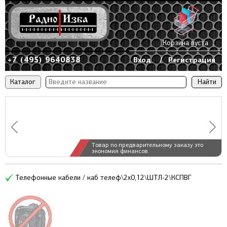
Корзина пуста
+7 (495) 9640838
Вход
/
Регистрация
Каталог
Товар по предварительному заказу это
экономия финансов.
Телефонные кабели / каб телеф\2x0,12\ШТЛ-2\КСПВГ