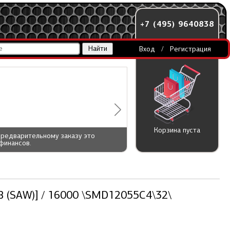
+7 (495) 9640838
Вход
/
Регистрация
Корзина пуста
предварительному заказу это
финансов.
В (SAW)] / 16000 \SMD12055C4\32\