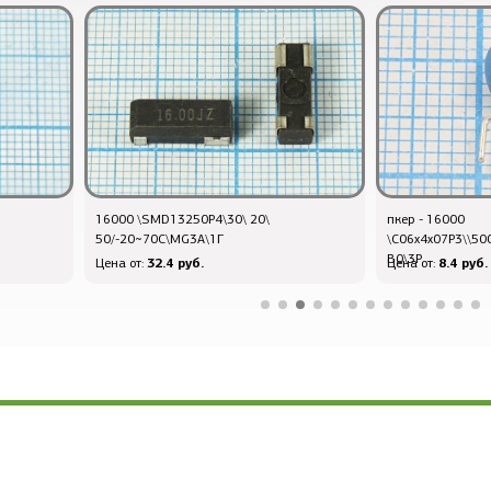
16000 \SMD13250P4\30\ 20\
пкер - 16000
50/-20~70C\MG3A\1Г
\C06x4x07P3\\5
B0\3P
32.4 руб.
8.4 руб.
Цена от:
Цена от: