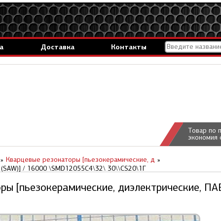
а
Доставка
Контакты
Товар по 
экономия 
Кварцевые резонаторы [пьезокерамические, д
(SAW)] / 16000 \SMD12055C4\32\ 30\\CS20\1Г
ры [пьезокерамические, диэлектрические, ПА