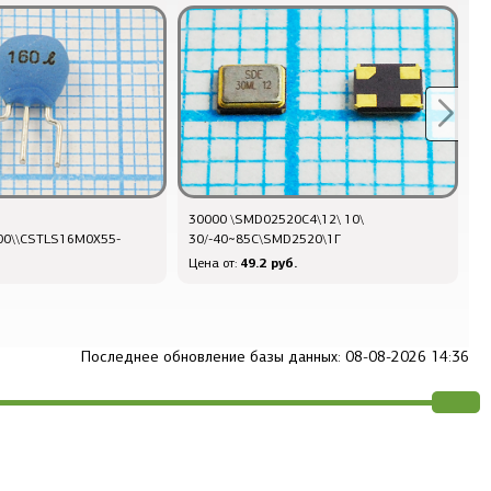
30000 \SMD02520C4\12\ 10\
Q
000\\CSTLS16M0X55-
30/-40~85C\SMD2520\1Г
8
49.2 руб.
Цена от:
Ц
Последнее обновление базы данных: 08-08-2026 14:36