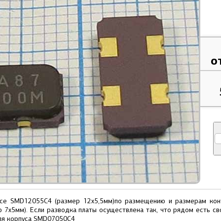
о
усе SMD12055C4 (размер 12х5,5мм)по размещению и размерам кон
7х5мм). Если разводка платы осуществлена так, что рядом есть с
для корпуса SMD07050C4