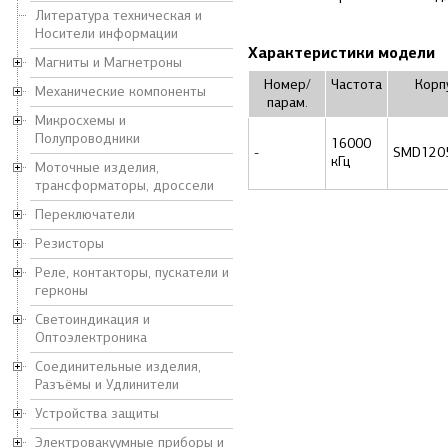
Литература техническая и
Носители информации
Характеристики модели
Магниты и Магнетроны
Номер/
Частота
Корп
Механические компоненты
парам.
Микросхемы и
Полупроводники
16000
-
SMD120
кГц
Моточные изделия,
трансформаторы, дроссели
Переключатели
Резисторы
Реле, контакторы, пускатели и
герконы
Светоиндикация и
Оптоэлектроника
Соединительные изделия,
Разъёмы и Удлинители
Устройства защиты
Электровакуумные приборы и