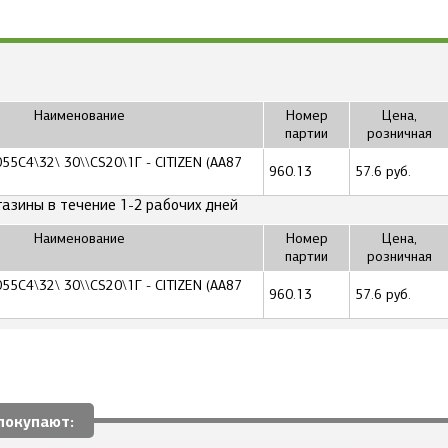
Наименование
Номер
Цена,
партии
розничная
5C4\32\ 30\\CS20\1Г - CITIZEN (AA87
960.13
57.6 руб.
газины в течение 1-2 рабочих дней
Наименование
Номер
Цена,
партии
розничная
5C4\32\ 30\\CS20\1Г - CITIZEN (AA87
960.13
57.6 руб.
покупают: