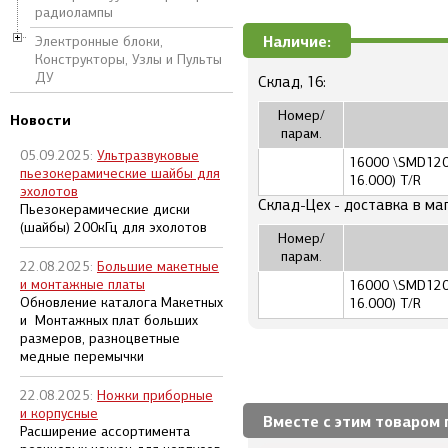
радиолампы
Наличие:
Электронные блоки,
Конструкторы, Узлы и Пульты
ДУ
Склад, 16:
Номер/
Новости
парам.
05.09.2025:
Ультразвуковые
16000 \SMD1205
пьезокерамические шайбы для
16.000) T/R
эхолотов
Склад-Цех - доставка в ма
Пьезокерамические диски
(шайбы) 200кГц для эхолотов
Номер/
парам.
22.08.2025:
Большие макетные
и монтажные платы
16000 \SMD1205
Обновление каталога Макетных
16.000) T/R
и Монтажных плат больших
размеров, разноцветные
медные перемычки
22.08.2025:
Ножки приборные
и корпусные
Вместе с этим товаром 
Расширение ассортимента