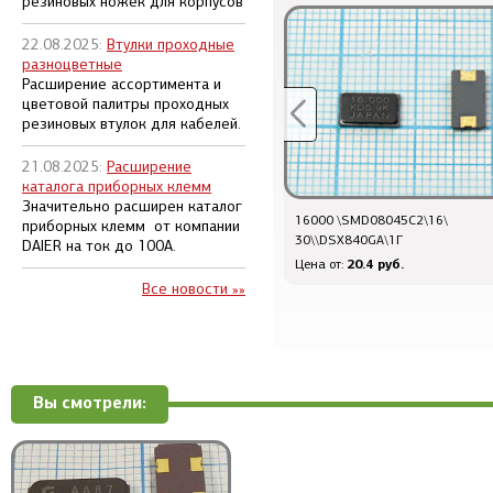
резиновых ножек для корпусов
22.08.2025:
Втулки проходные
разноцветные
Расширение ассортимента и
цветовой палитры проходных
резиновых втулок для кабелей.
21.08.2025:
Расширение
каталога приборных клемм
Значительно расширен каталог
16000 \SMD07050C4\ 8\ 10\
16000 \SMD08045C2\16\
приборных клемм от компании
30/-40~85C\XMA\1Г CREC
30\\DSX840GA\1Г
DAIER на ток до 100А.
74.4 руб.
20.4 руб.
Цена от:
Цена от:
Все новости »»
Вы смотрели: