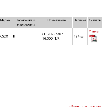
Маркa
Гармоника и
Примечание
Наличие
Скачать
маркировка
Файлы
CITIZEN (AA87
CS20
1Г
194 шт.
16.000) T/R
« Вернуться в каталог