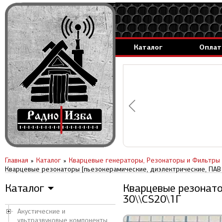
Каталог
Оплат
аммируемые генераторы.
вление за 1 день.
Главная
Каталог
Кварцевые генераторы, Резонаторы и Фильтры
Кварцевые резонаторы [пьезокерамические, диэлектрические, ПАВ 
Каталог
Кварцевые резонато
▼
30\\CS20\1Г
Акустические и
ультразвуковые компоненты