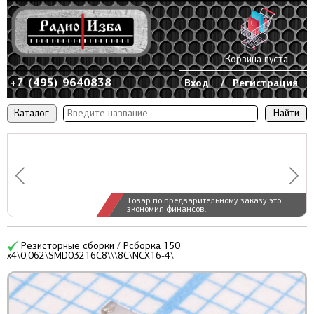
Корзина пуста
+7 (495) 9640838
Вход
/
Регистрация
Каталог
Товар по предварительному заказу это
экономия финансов.
Резисторные сборки / Рсборка 150
x4\0,062\SMD03216C8\\\8C\NCX16-4\