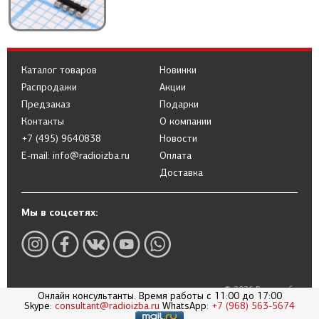
Каталог товаров
Новинки
Распродажи
Акции
Предзаказ
Подарки
Контакты
О компании
+7 (495) 9640838
Новости
E-mail: info@radioizba.ru
Оплата
Доставка
Мы в соцсетях:
© 2026 Радиоизба
Онлайн консультанты. Время работы с 11:00 до 17:00
Skype:
consultant@radioizba.ru
WhatsApp:
+7 (968) 563-5674
Политика в отношении обработки
персональных данных