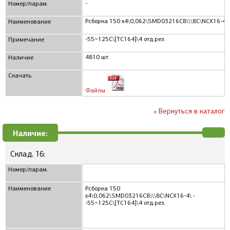
-
Номер/парам.
Рсборка 150 x4\0,062\SMD03216C8\\\8C\NCX16-4\
Наименование
-55~125C\[TC164]\4 отд.рез.
Примечание
4810 шт.
Наличие
Скачать
Файлы
« Вернуться в каталог
Наличие:
Склад, 16:
Номер/парам.
Наименование
Рсборка 150
x4\0,062\SMD03216C8\\\8C\NCX16-4\ -
-55~125C\[TC164]\4 отд.рез.