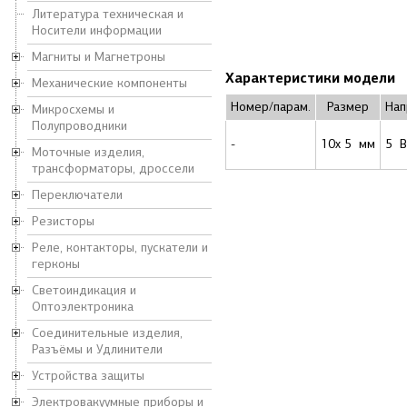
Литература техническая и
Носители информации
Магниты и Магнетроны
Характеристики модели
Механические компоненты
Номер/парам.
Размер
Нап
Микросхемы и
Полупроводники
-
10x 5 мм
5 В
Моточные изделия,
трансформаторы, дроссели
Переключатели
Резисторы
Реле, контакторы, пускатели и
герконы
Светоиндикация и
Оптоэлектроника
Соединительные изделия,
Разъёмы и Удлинители
Устройства защиты
Электровакуумные приборы и