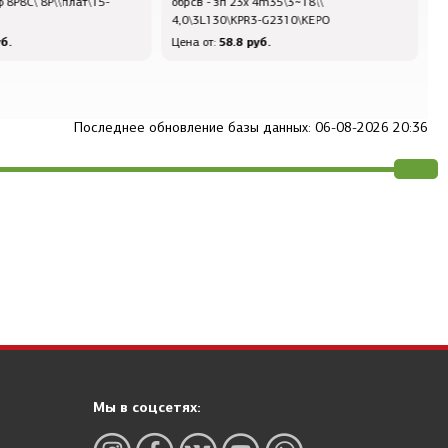
m35\3~18\\
10000 \МВ\\\\РГ05МВ\1Г
з
-G2310\KEPO
.
93.6 руб.
Цена от:
Ц
Последнее обновление базы данных: 06-08-2026 20:36
Мы в соцсетях: