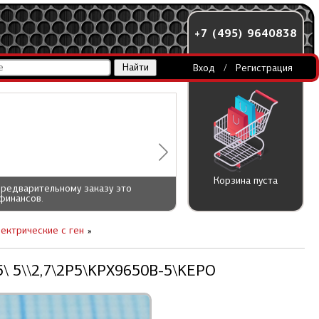
+7 (495) 9640838
Вход
/
Регистрация
Корзина пуста
предварительному заказу это
финансов.
лектрические c ген
5\ 5\\2,7\2P5\KPX9650B-5\KEPO