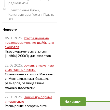
радиолампы
Электронные блоки,
Конструкторы, Узлы и Пульты
ДУ
Новости
05.09.2025:
Ультразвуковые
пьезокерамические шайбы для
эхолотов
Пьезокерамические диски
(шайбы) 200кГц для эхолотов
22.08.2025:
Большие макетные
и монтажные платы
Обновление каталога Макетных
и Монтажных плат больших
размеров, разноцветные
медные перемычки
22.08.2025:
Ножки приборные
и корпусные
Наличие:
Расширение ассортимента