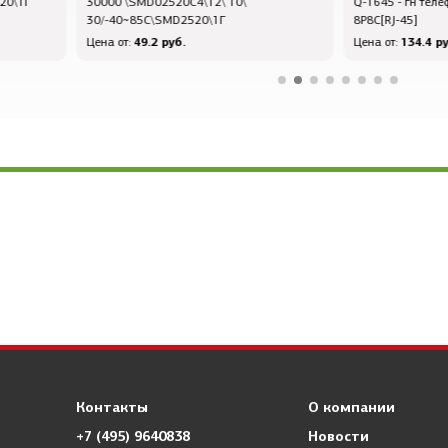
Q-1645 - гн телеф 8P8C\ 8P\\плат\T5-
обрсв - зп 23x 4
8P8C[RJ-45]
4,0\3L130\KPR3
134.4 руб.
58.8 руб
Цена от:
Цена от:
Контакты
О компании
+7 (495) 9640838
Новости