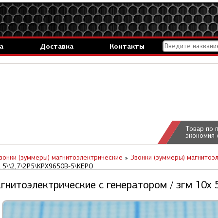
а
Доставка
Контакты
Товар по 
экономия 
вонки (зуммеры) магнитоэлектрические
Звонки (зуммеры) магнитоэ
\ 5\\2,7\2P5\KPX9650B-5\KEPO
гнитоэлектрические c генератором / згм 10x 