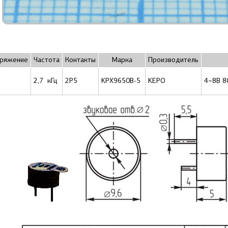
ряжение
Частота
Контакты
Марка
Производитель
2,7 кГц
2P5
KPX9650B-5
KEPO
4~8В 8