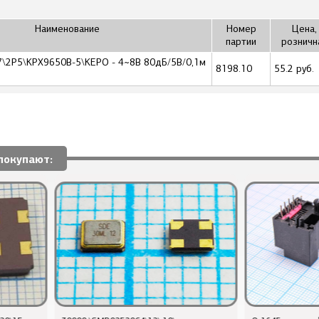
Наименование
Номер
Цена,
партии
розничн
2,7\2P5\KPX9650B-5\KEPO - 4~8В 80дБ/5В/0,1м
8198.10
55.2 руб.
покупают: