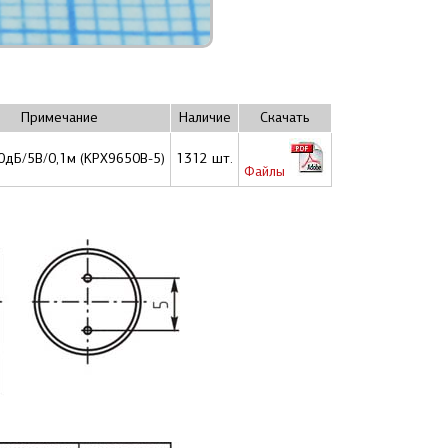
Примечание
Наличие
Скачать
0дБ/5В/0,1м (KPX9650B-5)
1312 шт.
Файлы