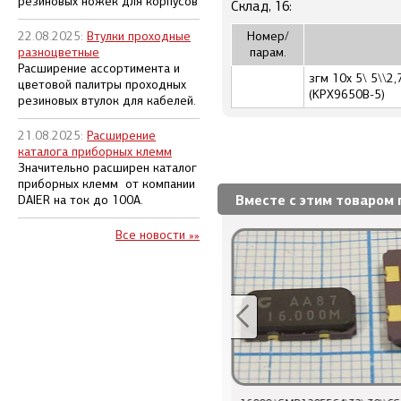
резиновых ножек для корпусов
Склад, 16:
22.08.2025:
Втулки проходные
Номер/
разноцветные
парам.
Расширение ассортимента и
згм 10x 5\ 5\\
цветовой палитры проходных
(KPX9650B-5)
резиновых втулок для кабелей.
21.08.2025:
Расширение
каталога приборных клемм
Значительно расширен каталог
приборных клемм от компании
Вместе с этим товаром 
DAIER на ток до 100А.
Все новости »»