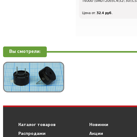
16000 \SMD12055C4\32\ 30\\CS20\1Г
30000 \SMD02520C4\12\ 10\
30/-40~85C\SMD2520\1Г
32.4 руб.
49.2 руб.
Цена от:
Цена от:
Вы смотрели:
Каталог товаров
Новинки
Распродажи
Акции