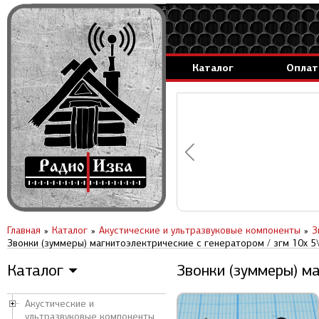
Каталог
Оплат
аммируемые генераторы.
вление за 1 день.
Главная
Каталог
Акустические и ультразвуковые компоненты
З
Звонки (зуммеры) магнитоэлектрические c генератором / згм 10x 5
Каталог
Звонки (зуммеры) ма
▼
Акустические и
ультразвуковые компоненты