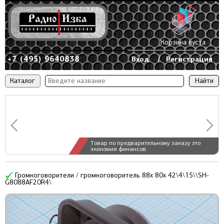
Корзина пуста
+7 (495) 9640838
Вход
/
Регистрация
Каталог
Товар по предварительному заказу это
экономия финансов.
Громкоговорители / громкоговоритель 88x 80x 42\4\15\\SH-
G8088AF20R4\