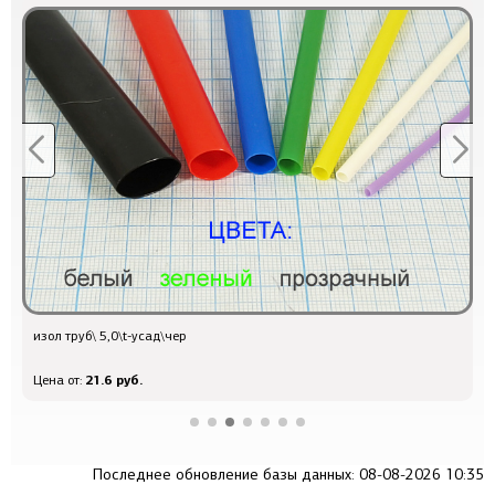
изол труб\ 5,0\t-усад\чер
Q
21.6 руб.
Цена от:
Ц
Последнее обновление базы данных: 08-08-2026 10:35