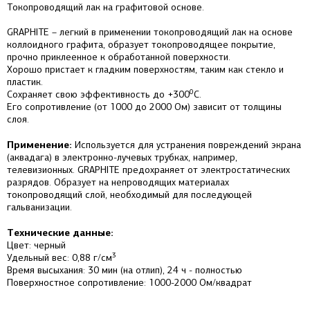
Токопроводящий лак на графитовой основе.
GRAPHITE – легкий в применении токопроводящий лак на основе
коллоидного графита, образует токопроводящее покрытие,
прочно приклеенное к обработанной поверхности.
Хорошо пристает к гладким поверхностям, таким как стекло и
пластик.
0
Сохраняет свою эффективность до +300
С.
Его сопротивление (от 1000 до 2000 Ом) зависит от толщины
слоя.
Применение:
Используется для устранения повреждений экрана
(аквадага) в электронно-лучевых трубках, например,
телевизионных. GRAPHITE предохраняет от электростатических
разрядов. Образует на непроводящих материалах
токопроводящий слой, необходимый для последующей
гальванизации.
Технические данные:
Цвет: черный
3
Удельный вес: 0,88 г/см
Время высыхания: 30 мин (на отлип), 24 ч - полностью
Поверхностное сопротивление: 1000-2000 Ом/квадрат