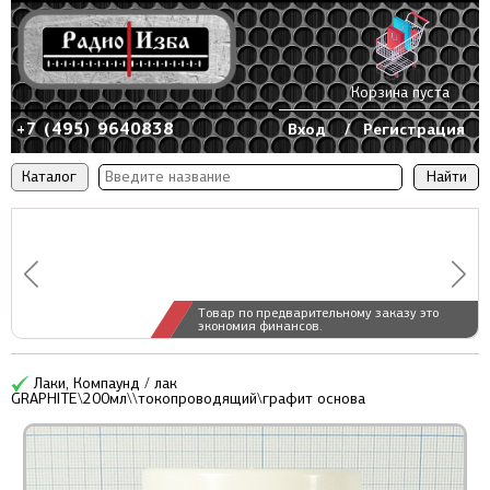
Корзина пуста
+7 (495) 9640838
Вход
/
Регистрация
Каталог
Товар по предварительному заказу это
экономия финансов.
Лаки, Компаунд / лак
GRAPHITE\200мл\\токопроводящий\графит основа