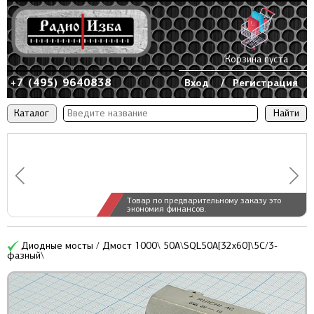
Корзина пуста
+7 (495) 9640838
Вход
/
Регистрация
Каталог
Товар по предварительному заказу это
экономия финансов.
Диодные мосты / Дмост 1000\ 50А\SQL50A[32x60]\5C/3-
фазный\