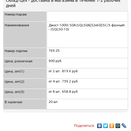
Склад-Цех - доставка в магазины в течение 1-2 рабочих
дней
Номер/парам.
Наименование
Дмост 1000\ 50А\SQL50A[32x60]\5C/3-фазный\
- (SQL50-10)
769.25
Номер партии
900 руб.
Цена, розничная
от 2 шт.: 819.6 руб.
Цена, опт(1)
от 4 шт.: 739.2 руб
Цена, опт(2)
от 8 шт.: 658.8 руб
Цена, опт(3)
20 шт.
В наличии
Поделиться