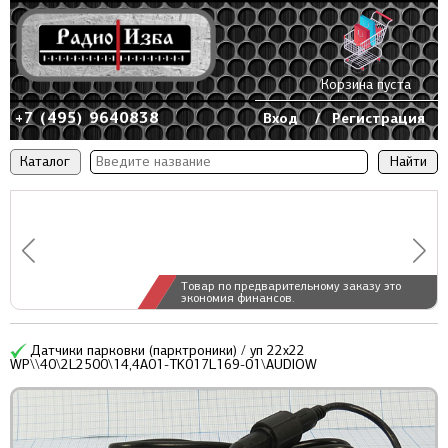
Корзина пуста
+7 (495) 9640838
Вход
/
Регистрация
Каталог
Товар по предварительному заказу это
экономия финансов.
Датчики парковки (парктроники) / уп 22x22
WP\\40\2L2500\14,4A01-TK017L169-01\AUDIOW