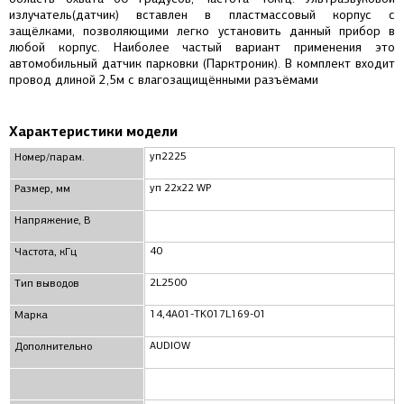
излучатель(датчик) вставлен в пластмассовый корпус с
защёлками, позволяющими легко установить данный прибор в
любой корпус. Наиболее частый вариант применения это
автомобильный датчик парковки (Парктроник). В комплект входит
провод длиной 2,5м с влагозащищёнными разъёмами
Характеристики модели
уп2225
Номер/парам.
уп 22x22 WP
Размер, мм
Напряжение, В
40
Частота, кГц
2L2500
Тип выводов
14,4A01-TK017L169-01
Марка
AUDIOW
Дополнительно