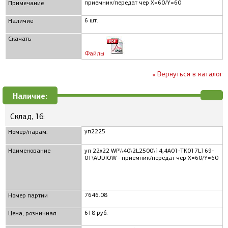
приемник/передат чер X=60/Y=60
Примечание
6 шт.
Наличие
Скачать
Файлы
« Вернуться в каталог
Наличие:
Склад, 16:
уп2225
Номер/парам.
Наименование
уп 22x22 WP\\40\2L2500\14,4A01-TK017L169-
01\AUDIOW - приемник/передат чер X=60/Y=60
7646.08
Номер партии
618 руб.
Цена, розничная