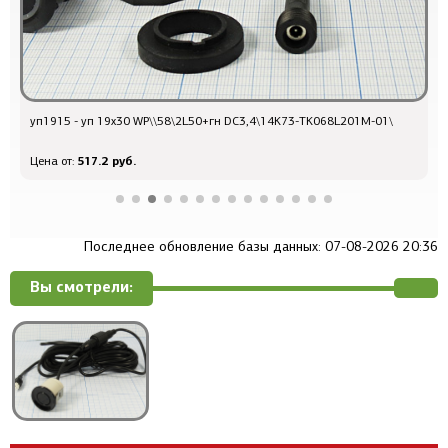
уп1915 - уп 19x30 WP\\58\2L50+гн DC3,4\14K73-TK068L201M-01\
у
517.2 руб.
Цена от:
Ц
Последнее обновление базы данных: 07-08-2026 20:36
Вы смотрели: