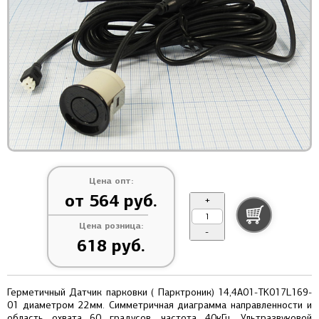
Цена опт:
от 564 руб.
+
Цена розница:
-
618 руб.
Герметичный Датчик парковки ( Парктроник) 14,4A01-TK017L169-
01 диаметром 22мм. Симметричная диаграмма направленности и
область охвата 60 градусов, частота 40кГц. Ультразвуковой