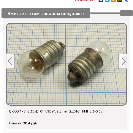
Вместе с этим товаром покупают:
Q-5337 - Л 6,3В\E10\ 1,9Вт\\ 9,5лм\12x24\ЛН\МН6,3-0,3\
Д
20.4 руб.
Цена от:
Ц