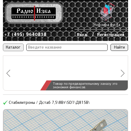
Корзина пуста
+7 (495) 9640838
Вход
/
Регистрация
Каталог
Товар по предварительному заказу это
экономия финансов.
Стабилитроны / Дстаб 7,5\8Вт\SD1\Д815В\