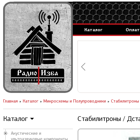
Каталог
Оплат
аммируемые генераторы.
вление за 1 день.
Главная
Каталог
Микросхемы и Полупроводники
Стабилитроны
Каталог
Стабилитроны / Дст
▼
Акустические и
ультразвуковые компоненты