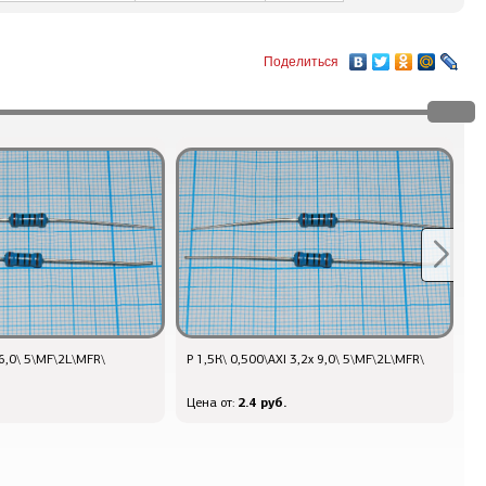
Поделиться
16,0\ 5\MF\2L\MFR\
Р 1,5К\ 0,500\AXI 3,2x 9,0\ 5\MF\2L\MFR\
Q
2
2.4 руб.
Цена от:
Ц