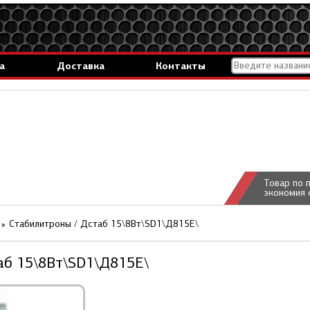
а
Доставка
Контакты
Товар по 
экономия 
Стабилитроны / Дстаб 15\8Вт\SD1\Д815Е\
аб 15\8Вт\SD1\Д815Е\