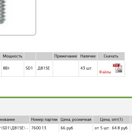
Мощность
Примечание
Наличие
Скачать
8Вт
SD1
Д815Е
43 шт.
Файлы
нование
Номер партии
Цена, розничная
Цена, опт(1)
т\SD1\Д815Е\ -
7600.13
66 руб.
от 5 шт.: 64.8 руб.