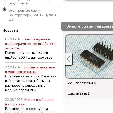
радиолампы
Электронные блоки,
Конструкторы, Узлы и Пульты
ДУ
Вместе с этим товаром 
Новости
05.09.2025:
Ультразвуковые
пьезокерамические шайбы для
эхолотов
Пьезокерамические диски
(шайбы) 200кГц для эхолотов
22.08.2025:
Большие макетные
и монтажные платы
Обновление каталога Макетных
и Монтажных плат больших
Двып 75\ 0,1А\КД522Б[1N4148]\DO-35
МС К155ЛА3\DIP-14\
размеров, разноцветные
медные перемычки
6 руб.
48 руб.
Цена от:
Цена от:
22.08.2025:
Ножки приборные
и корпусные
Расширение ассортимента