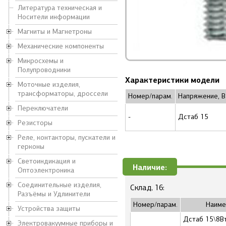
Литература техническая и
Носители информации
Магниты и Магнетроны
Механические компоненты
Микросхемы и
Полупроводники
Характеристики модели
Моточные изделия,
трансформаторы, дроссели
Номер/парам.
Напряжение, В
Переключатели
-
Дстаб 15
Резисторы
Реле, контакторы, пускатели и
герконы
Светоиндикация и
Наличие:
Оптоэлектроника
Соединительные изделия,
Склад, 16:
Разъёмы и Удлинители
Номер/парам.
Наиме
Устройства защиты
Дстаб 15\8В
Электровакуумные приборы и