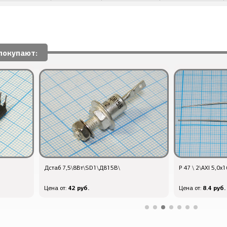
покупают:
Дстаб 7,5\8Вт\SD1\Д815В\
Р 47 \ 2\AXI 5,0x
42 руб.
8.4 руб.
Цена от:
Цена от: