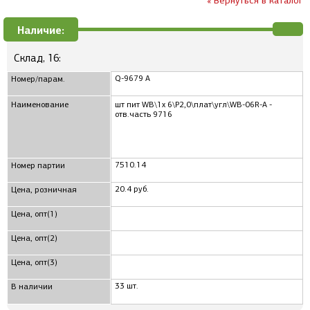
« Вернуться в каталог
Наличие:
Склад, 16:
Q-9679 A
Номер/парам.
Наименование
шт пит WB\1x 6\P2,0\плат\угл\WB-06R-A -
отв.часть 9716
7510.14
Номер партии
20.4 руб.
Цена, розничная
Цена, опт(1)
Цена, опт(2)
Цена, опт(3)
33 шт.
В наличии