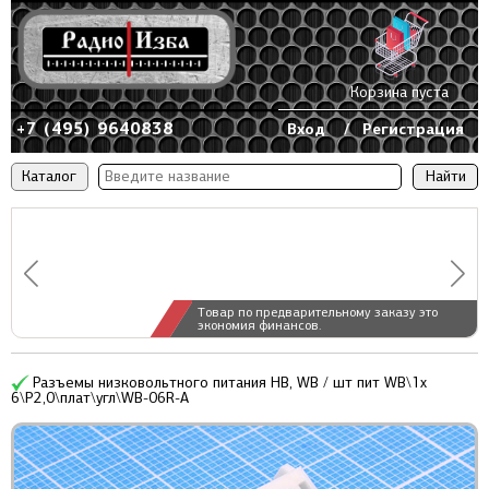
Корзина пуста
+7 (495) 9640838
Вход
/
Регистрация
Каталог
Товар по предварительному заказу это
экономия финансов.
Разъемы низковольтного питания HB, WB / шт пит WB\1x
6\P2,0\плат\угл\WB-06R-A