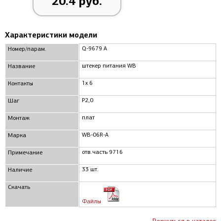
20.4 руб.
Характеристики модели
Q-9679 A
Номер/парам.
штекер питания WB
Название
1x 6
Контакты
P2,0
Шаг
плат
Монтаж
WB-06R-A
Марка
отв.часть 9716
Примечание
33 шт.
Наличие
Скачать
Файлы