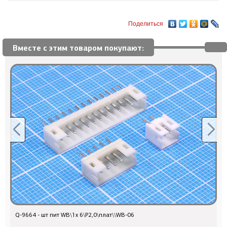
Поделиться
Вместе с этим товаром покупают:
Q-9664 - шт пит WB\1x 6\P2,0\плат\\WB-06
Q