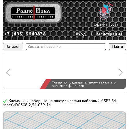
Корзина пуста
+7 (495) 9640838
Вход
/
Регистрация
Каталог
Товар по предварительному заказу это
экономия финансов.
Клеммники наборные на плату / клеммн наборный \\3P2,54
\плат\\DG308-2,54-03P-14