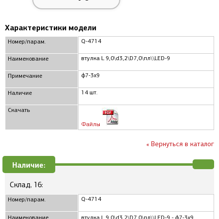
Характеристики модели
Q-4714
Номер/парам.
втулка L 9,0\d3,2\D7,0\пл\\LED-9
Наименование
ф7-3x9
Примечание
14 шт.
Наличие
Скачать
Файлы
« Вернуться в каталог
Наличие:
Склад, 16:
Q-4714
Номер/парам.
Наименование
втулка L 9,0\d3,2\D7,0\пл\\LED-9 - ф7-3x9