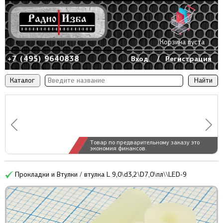
Корзина пуста
+7 (495) 9640838
Вход
/
Регистрация
Каталог
Товар по предварительному заказу это
экономия финансов.
Прокладки и Втулки / втулка L 9,0\d3,2\D7,0\пл\\LED-9