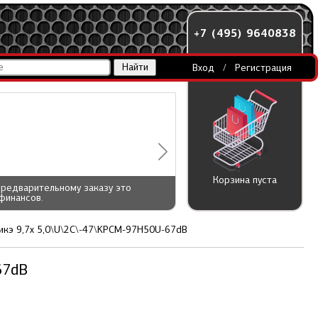
+7 (495) 9640838
Вход
/
Регистрация
Корзина пуста
предварительному заказу это
финансов.
кэ 9,7x 5,0\U\2C\-47\KPCM-97H50U-67dB
67dB