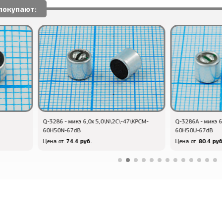
покупают:
\KPCM-
Q-3286А - микэ 6,0x 5,0\U\2C\-47\KPCM-
Q-4212 - микэ 10
60H50U-67dB
Па\МКЭ-332
80.4 руб.
67.2 руб
Цена от:
Цена от: