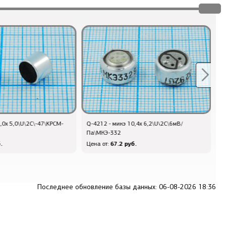
,4x 6,2\U\2C\6мВ/
Q-8734 M - микэ 12x 5,5 чехол
Q
резиновый\\\\Microphone case\
5
.
8.4 руб.
Цена от:
Ц
Последнее обновление базы данных: 06-08-2026 18:36