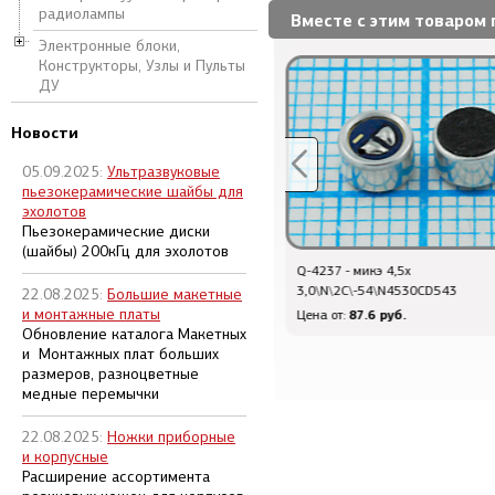
радиолампы
Вместе с этим товаром 
Электронные блоки,
Конструкторы, Узлы и Пульты
ДУ
Новости
05.09.2025:
Ультразвуковые
пьезокерамические шайбы для
эхолотов
Пьезокерамические диски
(шайбы) 200кГц для эхолотов
Q-4237 - микэ 4,5x
Q-3286 - микэ 6,0x 5,0\N\2C\-47
3,0\N\2C\-54\N4530CD543
60H50N-67dB
22.08.2025:
Большие макетные
и монтажные платы
87.6 руб.
74.4 руб.
Цена от:
Цена от:
Обновление каталога Макетных
и Монтажных плат больших
размеров, разноцветные
медные перемычки
22.08.2025:
Ножки приборные
и корпусные
Расширение ассортимента