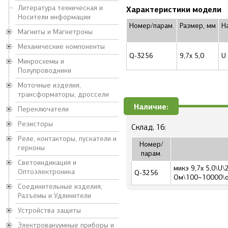
Литература техническая и
Характеристики модели
Носители информации
Номер/парам.
Размер, мм
Н
Магниты и Магнетроны
Механические компоненты
Q-3256
9,7x 5,0
U
Микросхемы и
Полупроводники
Моточные изделия,
трансформаторы, дроссели
Наличие:
Переключатели
Резисторы
Склад, 16:
Реле, контакторы, пускатели и
Номер/
герконы
парам.
Светоиндикация и
микэ 9,7x 5,0\U
Оптоэлектроника
Q-3256
Ом\100~10000\
Соединительные изделия,
Разъёмы и Удлинители
Устройства защиты
Электровакуумные приборы и