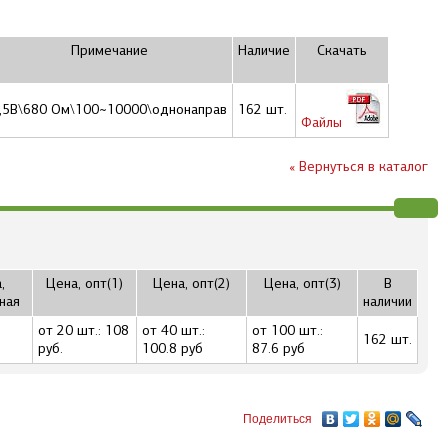
Примечание
Наличие
Скачать
,5В\680 Ом\100~10000\однонаправ
162 шт.
Файлы
« Вернуться в каталог
,
Цена, опт(1)
Цена, опт(2)
Цена, опт(3)
В
ная
наличии
от 20 шт.: 108
от 40 шт.:
от 100 шт.:
162 шт.
руб.
100.8 руб
87.6 руб
Поделиться