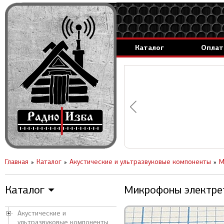
Каталог
Оплат
аммируемые генераторы.
вление за 1 день.
Главная
Каталог
Акустические и ультразвуковые компоненты
М
Каталог
Микрофоны электрет
▼
Акустические и
ультразвуковые компоненты