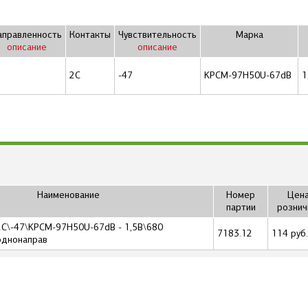
аправленность
Контакты
Чувствительность
Марка
описание
описание
2C
-47
KPCM-97H50U-67dB
1
Наименование
Номер
Цена
партии
рознич
\2C\-47\KPCM-97H50U-67dB - 1,5В\680
7183.12
114 руб.
однонаправ