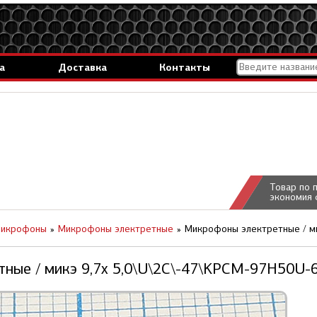
а
Доставка
Контакты
Товар по 
экономия 
икрофоны
Микрофоны электретные
Микрофоны электретные / ми
ные / микэ 9,7x 5,0\U\2C\-47\KPCM-97H50U-