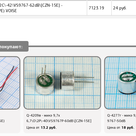
\2C\-42\VS9767-62dB\[CZN-15E] -
7123.19
24 руб.
PE) VOISE
покупают:
Q-4209в - микэ 9,7x
Q-4277г - микэ 9
5E)
6,7\O\2P\-40\VS9767P-60dB\[CZN-15E]
9767-50dB
13.2 руб.
18 руб.
Цена от:
Цена от: