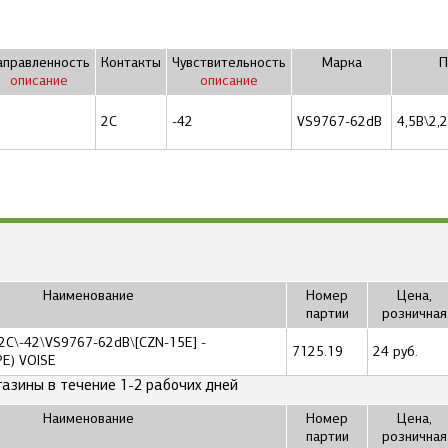
аправленность
Контакты
Чувствительность
Марка
П
описание
описание
O
2C
-42
VS9767-62dB
4,5В\2,
Наименование
Номер
Цена,
партии
розничная
\2C\-42\VS9767-62dB\[CZN-15E] -
7125.19
24 руб.
PE) VOISE
газины в течение 1-2 рабочих дней
Наименование
Номер
Цена,
партии
розничная