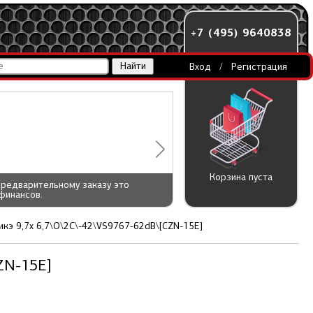
+7 (495) 9640838
Вход
/
Регистрация
Корзина пуста
предварительному заказу это
финансов.
кэ 9,7x 6,7\O\2C\-42\VS9767-62dB\[CZN-15E]
ZN-15E]