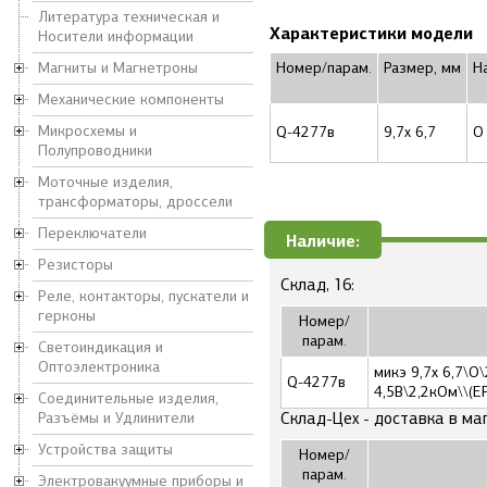
Литература техническая и
Характеристики модели
Носители информации
Магниты и Магнетроны
Номер/парам.
Размер, мм
Н
Механические компоненты
Микросхемы и
Q-4277в
9,7x 6,7
Полупроводники
Моточные изделия,
трансформаторы, дроссели
Переключатели
Наличие:
Резисторы
Склад, 16:
Реле, контакторы, пускатели и
герконы
Номер/
парам.
Светоиндикация и
Оптоэлектроника
микэ 9,7x 6,7\O
Q-4277в
4,5В\2,2кОм\\(E
Соединительные изделия,
Разъёмы и Удлинители
Склад-Цех - доставка в ма
Устройства защиты
Номер/
парам.
Электровакуумные приборы и