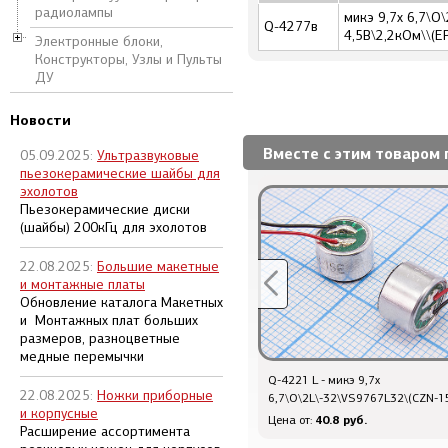
радиолампы
микэ 9,7x 6,7\O
Q-4277в
4,5В\2,2кОм\\(E
Электронные блоки,
Конструкторы, Узлы и Пульты
ДУ
Новости
Вместе с этим товаром 
05.09.2025:
Ультразвуковые
пьезокерамические шайбы для
эхолотов
Пьезокерамические диски
(шайбы) 200кГц для эхолотов
22.08.2025:
Большие макетные
и монтажные платы
Обновление каталога Макетных
и Монтажных плат больших
размеров, разноцветные
медные перемычки
Q-4221 L - микэ 9,7x
Q-4221 L - микэ 9,7x
22.08.2025:
Ножки приборные
6,7\O\2L\-32\VS9767L32\(CZN-15E)
6,7\O\2L\-32\VS9767L32\(CZN-1
и корпусные
40.8 руб.
40.8 руб.
Цена от:
Цена от:
Расширение ассортимента