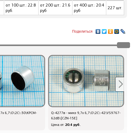
от 100 шт.: 22.8
от 200 шт.: 21.6
от 400 шт.: 20.4
227 шт.
руб.
руб
руб
Поделиться
,7x 6,7\O\2C\-30\KPCM-
Q-4277в - микэ 9,7x 6,7\O\2C\-42\VS9767-
Q
62dB\[CZN-15E]
9
20.4 руб.
Цена от:
Ц