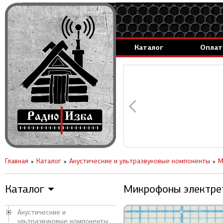
Каталог
Оплат
аммируемые генераторы.
вление за 1 день.
Главная
Каталог
Акустические и ультразвуковые компоненты
М
Каталог
Микрофоны электрет
▼
Акустические и
ультразвуковые компоненты