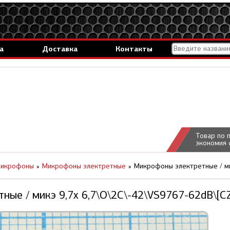
а
Доставка
Контакты
Товар по 
экономия 
икрофоны
Микрофоны электретные
Микрофоны электретные / ми
ные / микэ 9,7x 6,7\O\2C\-42\VS9767-62dB\[C