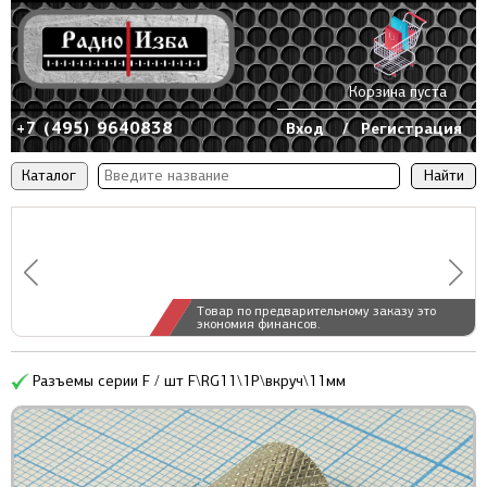
Корзина пуста
+7 (495) 9640838
Вход
/
Регистрация
Каталог
Товар по предварительному заказу это
экономия финансов.
Разъемы серии F / шт F\RG11\1P\вкруч\11мм