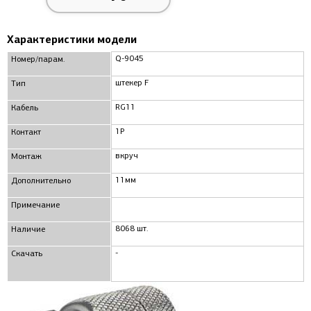
Характеристики модели
Q-9045
Номер/парам.
штекер F
Тип
RG11
Кабель
1P
Контакт
вкруч
Монтаж
11мм
Дополнительно
Примечание
8068 шт.
Наличие
-
Скачать