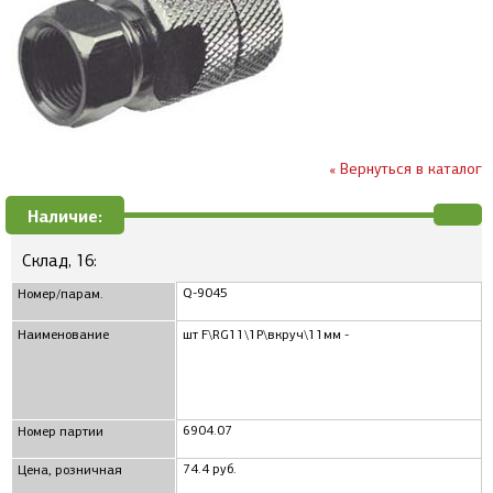
« Вернуться в каталог
Наличие:
Склад, 16:
Q-9045
Номер/парам.
Наименование
шт F\RG11\1P\вкруч\11мм -
6904.07
Номер партии
74.4 руб.
Цена, розничная