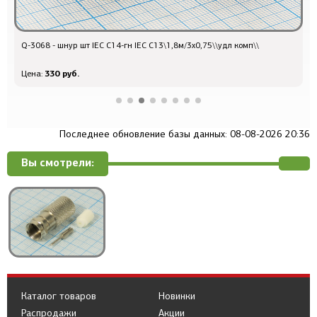
Q-3068 - шнур шт IEC C14-гн IEC C13\1,8м/3x0,75\\удл комп\\
Q
330 руб.
Цена:
Ц
Последнее обновление базы данных: 08-08-2026 20:36
Вы смотрели:
Каталог товаров
Новинки
Распродажи
Акции