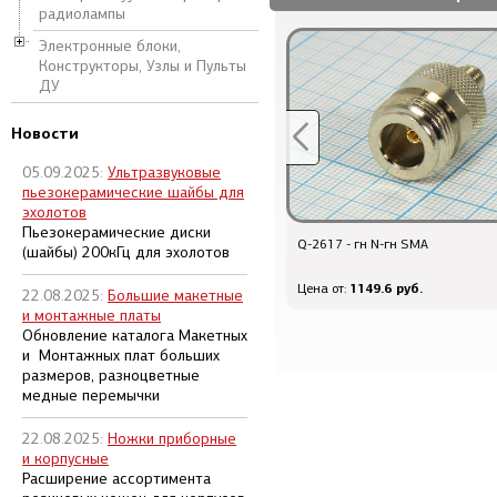
радиолампы
Электронные блоки,
Конструкторы, Узлы и Пульты
ДУ
Новости
05.09.2025:
Ультразвуковые
пьезокерамические шайбы для
эхолотов
Пьезокерамические диски
Q-509 - шт BNC\RG58\\\
Q-2617 - гн N-гн SMA
(шайбы) 200кГц для эхолотов
328.8 руб.
1149.6 руб.
Цена от:
Цена от:
22.08.2025:
Большие макетные
и монтажные платы
Обновление каталога Макетных
и Монтажных плат больших
размеров, разноцветные
медные перемычки
22.08.2025:
Ножки приборные
и корпусные
Расширение ассортимента