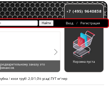
+7 (495) 9640838
Вход
/
Регистрация
Корзина пуста
предварительному заказу это
финансов.
бка / изол труб\ 2,0/1,0\t-усад\ТУТ нг\чер