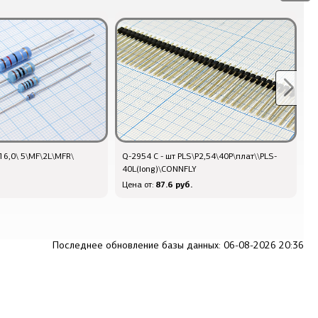
x16,0\ 5\MF\2L\MFR\
Q-2954 C - шт PLS\P2,54\40P\плат\\PLS-
8
40L(long)\CONNFLY
3
87.6 руб.
Цена от:
Ц
Последнее обновление базы данных: 06-08-2026 20:36