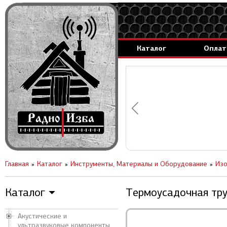
Каталог
Оплат
аммируемые генераторы.
вление за 1 день.
Главная
Каталог
Инструменты, Материалы и Оборудование
Изо
Каталог
Термоусадочная труб
▼
Акустические и
ультразвуковые компоненты