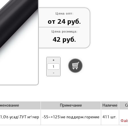
Цена опт:
от 24 руб.
Цена розница:
42 руб.
+
-
менование
Примечание
Наличие
С
/1,0\t-усад\ТУТ нг\чер
-55~+125\не поддерж.горение
411 шт.
Фа