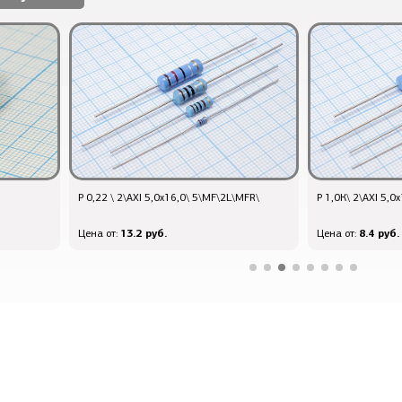
Р 0,22 \ 2\AXI 5,0x16,0\ 5\MF\2L\MFR\
Р 1,0К\ 2\AXI 5,0
13.2 руб.
8.4 руб.
Цена от:
Цена от: