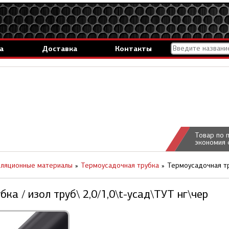
а
Доставка
Контакты
Товар по 
экономия 
ляционные материалы
Термоусадочная трубка
Термоусадочная тру
ка / изол труб\ 2,0/1,0\t-усад\ТУТ нг\чер