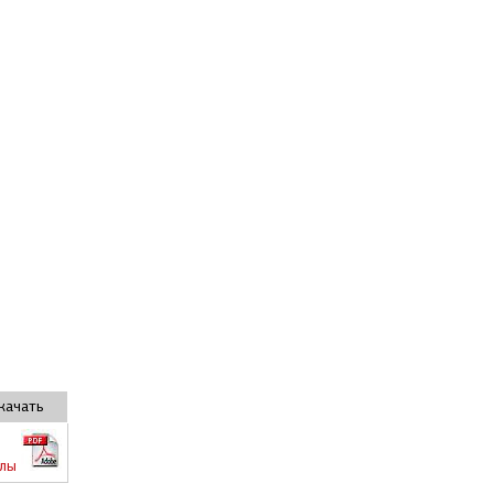
качать
йлы