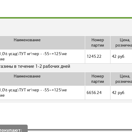
Наименование
Номер
Цена,
партии
розничн
1,0\t-усад\ТУТ нг\чер - -55~+125\не
1245.22
42 руб.
ние
газины в течение 1-2 рабочих дней
Наименование
Номер
Цена,
партии
розничн
1,0\t-усад\ТУТ нг\чер - -55~+125\не
6656.24
42 руб.
ние
покупают: