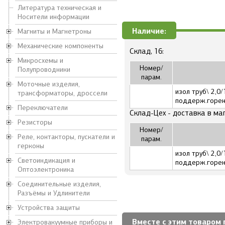
Литература техническая и
Носители информации
Наличие:
Магниты и Магнетроны
Механические компоненты
Склад, 16:
Микросхемы и
Номер/
Полупроводники
парам.
Моточные изделия,
изол труб\ 2,0/
трансформаторы, дроссели
поддерж.горе
Переключатели
Склад-Цех - доставка в ма
Резисторы
Номер/
Реле, контакторы, пускатели и
парам.
герконы
изол труб\ 2,0/
Светоиндикация и
поддерж.горе
Оптоэлектроника
Соединительные изделия,
Разъёмы и Удлинители
Устройства защиты
Вместе с этим товаром 
Электровакуумные приборы и