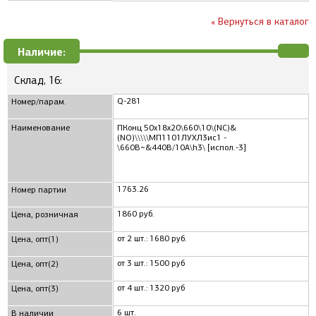
« Вернуться в каталог
Наличие:
Склад, 16:
Q-281
Номер/парам.
Наименование
ПКонц 50x18x20\660\10\(NC)&
(NO)\\\\\МП1101ЛУХЛ3ис1 -
\660В~&440В/10А\h3\ [испол.-3]
1763.26
Номер партии
1860 руб.
Цена, розничная
от 2 шт.: 1680 руб.
Цена, опт(1)
от 3 шт.: 1500 руб
Цена, опт(2)
от 4 шт.: 1320 руб
Цена, опт(3)
6 шт.
В наличии