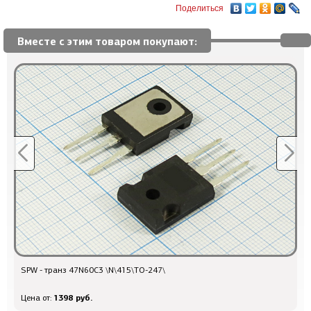
Поделиться
Вместе с этим товаром покупают:
SPW - транз 47N60C3 \N\415\TO-247\
Р
1398 руб.
Цена от:
Ц