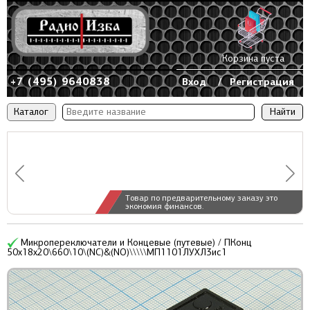
Корзина пуста
+7 (495) 9640838
Вход
/
Регистрация
Каталог
Товар по предварительному заказу это
экономия финансов.
Микропереключатели и Концевые (путевые) / ПКонц
50x18x20\660\10\(NC)&(NO)\\\\\МП1101ЛУХЛ3ис1