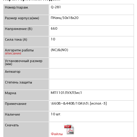
Q-281
Номер/парам.
ПКонц 50x18x20
Размер корпуса(мм)
660
Напряжение (В)
10
Сила тока (А)
(NC)&(NO)
Алгоритм работы
описание
Установочный размер
(мм)
Актюатор
Степень защиты
МП1101ЛУХЛ3ис1
Марка
\660В~&440В/10А\h3\ [испол.-3]
Примечание
10 шт.
Наличие
Скачать
Файлы