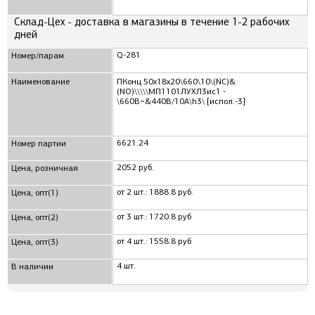
Склад-Цех - доставка в магазины в течение 1-2 рабочих
дней
Q-281
Номер/парам.
Наименование
ПКонц 50x18x20\660\10\(NC)&
(NO)\\\\\МП1101ЛУХЛ3ис1 -
\660В~&440В/10А\h3\ [испол.-3]
6621.24
Номер партии
2052 руб.
Цена, розничная
от 2 шт.: 1888.8 руб.
Цена, опт(1)
от 3 шт.: 1720.8 руб
Цена, опт(2)
от 4 шт.: 1558.8 руб
Цена, опт(3)
4 шт.
В наличии