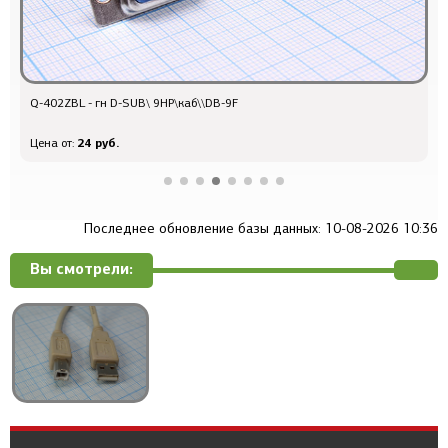
Q-402ZBL - гн D-SUB\ 9HP\каб\\DB-9F
б
24 руб.
Цена от:
Ц
Последнее обновление базы данных: 10-08-2026 10:36
Вы смотрели: