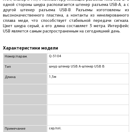
одной стороны шнура располагается штекер разъема USB-A, а с
другой штекер разъема USB-B. Разъемы изготовлены из
высококачественного пластика, а контакты из никелированного
сплава меди, что способствует стабильной передачи сигнала.
Цвет шнура серый, а его длина составляет 3 метра. Интерфейс
USB является самым распространенным на сегодняшний день.
Характеристики модели
Q-3104
Номер/парам.
шнур штекер USB A-штекер USB B
Тип
1,5м
Длина
сер/пл\
Примечание