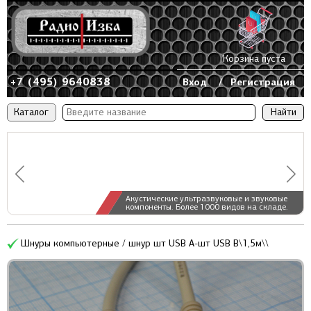
Корзина пуста
+7 (495) 9640838
Вход
/
Регистрация
Каталог
Акустические ультразвуковые и звуковые
компоненты. Более 1000 видов на складе.
Шнуры компьютерные / шнур шт USB A-шт USB B\1,5м\\