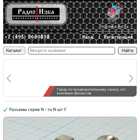
Корзина пуста
+7 (495) 9640838
Вход
/
Регистрация
Каталог
Товар по предварительному заказу это
экономия финансов.
Разъемы серии N / гн N-шт F