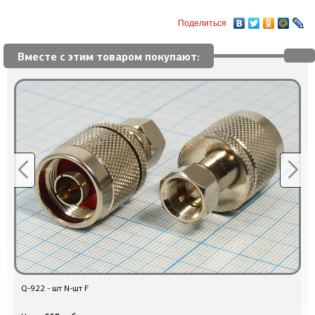
Поделиться
Вместе с этим товаром покупают:
Q-922 - шт N-шт F
Q