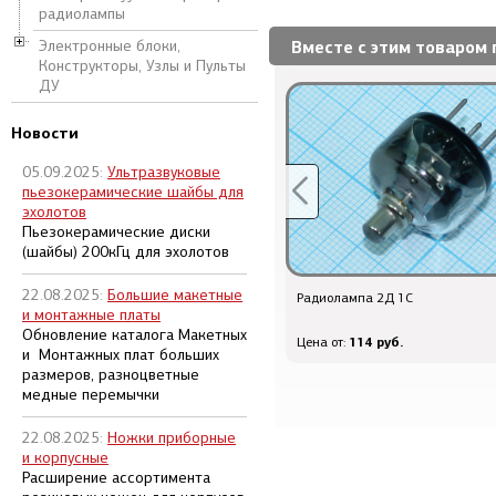
радиолампы
Вместе с этим товаром 
Электронные блоки,
Конструкторы, Узлы и Пульты
ДУ
Новости
05.09.2025:
Ультразвуковые
пьезокерамические шайбы для
эхолотов
Пьезокерамические диски
(шайбы) 200кГц для эхолотов
22.08.2025:
Большие макетные
Q-13837 - охладитель 30x 17x
Радиолампа 2Д 1С
и монтажные платы
16\F07\\Al\чер\HS213-30\
Обновление каталога Макетных
48 руб.
114 руб.
Цена от:
Цена от:
и Монтажных плат больших
размеров, разноцветные
медные перемычки
22.08.2025:
Ножки приборные
и корпусные
Расширение ассортимента