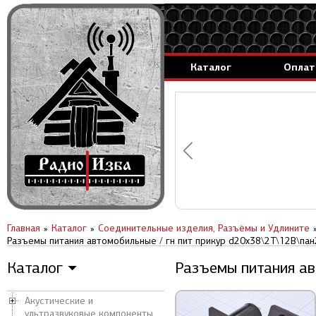
Каталог
Оплат
аммируемые генераторы.
вление за 1 день.
Главная
Каталог
Соединительные изделия, Разъёмы и Удлините
Разъемы питания автомобильные / гн пит прикур d20x38\2T\12В\па
Каталог
Разъемы питания ав
▼
Акустические и
ультразвуковые компоненты