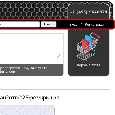
+7 (495) 9640838
Вход
/
Регистрация
Корзина пуста
предварительному заказу это
финансов.
пан2отв/d28\рез/крышка