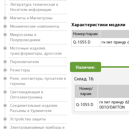
Литература техническая и
Носители информации
Магниты и Магнетроны
Характеристики модели
Механические компоненты
Номер/парам.
Микросхемы и
Полупроводники
Q-1055 D
гн пит прикур
Моточные изделия,
трансформаторы, дроссели
Переключатели
Наличие:
Резисторы
Реле, контакторы, пускатели и
Склад, 16:
герконы
Номер/
Светоиндикация и
парам.
Оптоэлектроника
гн пит прикур 
Q-1055 D
Соединительные изделия,
0010/DAYTON
Разъёмы и Удлинители
Устройства защиты
Электровакуумные приборы и