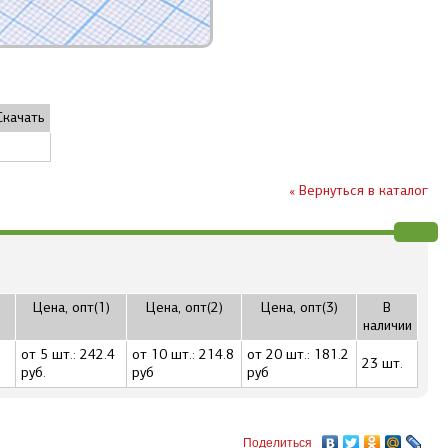
Скачать
« Вернуться в каталог
Цена, опт(1)
Цена, опт(2)
Цена, опт(3)
В
я
наличии
от 5 шт.: 242.4
от 10 шт.: 214.8
от 20 шт.: 181.2
23 шт.
руб.
руб
руб
Поделиться