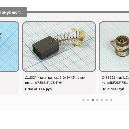
покупают:
ДЩ021 - двиг щетка\ 6,0x 9x12\пруж/
Q-11225 - шт ЦС
пятак d7,5x8,5\\CB419\
4отв\ШР28П7ЭШ
114 руб.
900 руб.
Цена от:
Цена: