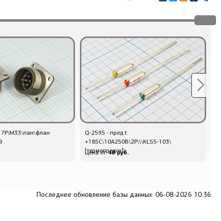
\ 7P\М33\пан\флан
Q-2595 - пред t
о
9
+185C\10А250В\2P\\\KLS5-103\
5
[термопредох]\
48 руб.
Цена от:
Ц
Последнее обновление базы данных: 06-08-2026 10:36