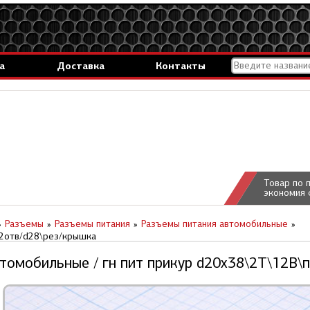
а
Доставка
Контакты
Товар по 
экономия 
Разъемы
Разъемы питания
Разъемы питания автомобильные
н2отв/d28\рез/крышка
томобильные / гн пит прикур d20x38\2T\12В\