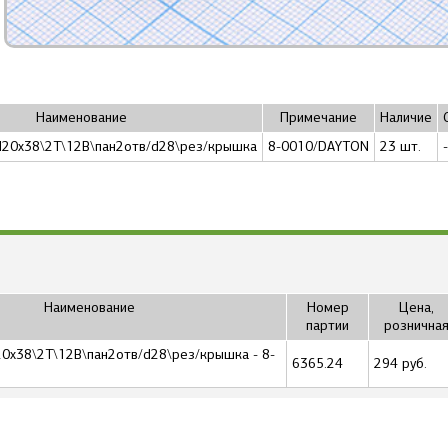
Наименование
Примечание
Наличие
 d20x38\2T\12В\пан2отв/d28\рез/крышка
8-0010/DAYTON
23 шт.
-
Наименование
Номер
Цена,
партии
рознична
d20x38\2T\12В\пан2отв/d28\рез/крышка - 8-
6365.24
294 руб.