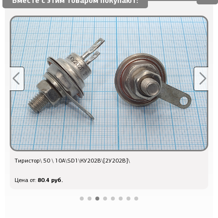
Вместе с этим товаром покупают:
Тиристор\ 50 \ 10А\SD1\КУ202В\[2У202В]\
Д
80.4 руб.
Цена от:
Ц