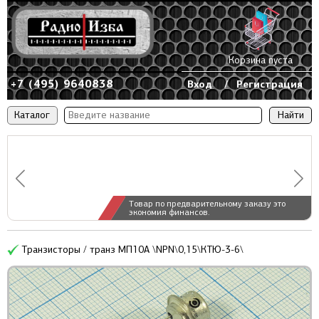
Корзина пуста
+7 (495) 9640838
Вход
/
Регистрация
Каталог
Товар по предварительному заказу это
экономия финансов.
Транзисторы / транз МП10А \NPN\0,15\КТЮ-3-6\