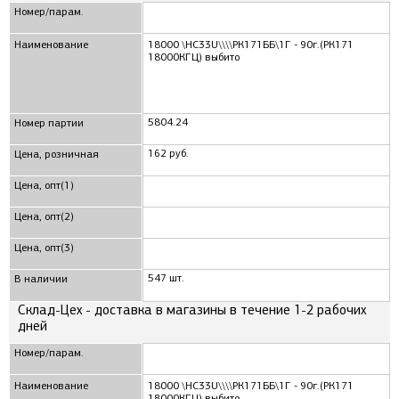
Номер/парам.
Наименование
18000 \HC33U\\\\РК171ББ\1Г - 90г.(РК171
18000КГЦ) выбито
5804.24
Номер партии
162 руб.
Цена, розничная
Цена, опт(1)
Цена, опт(2)
Цена, опт(3)
547 шт.
В наличии
Склад-Цех - доставка в магазины в течение 1-2 рабочих
дней
Номер/парам.
Наименование
18000 \HC33U\\\\РК171ББ\1Г - 90г.(РК171
18000КГЦ) выбито