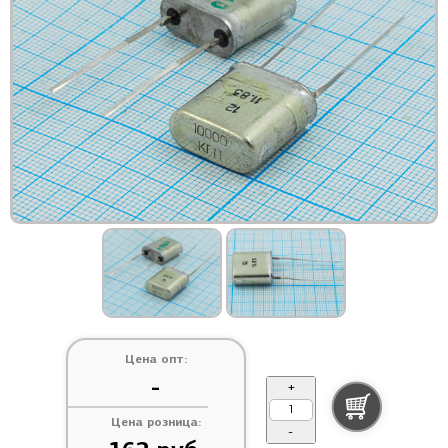
Цена опт:
-
+
Цена розница:
-