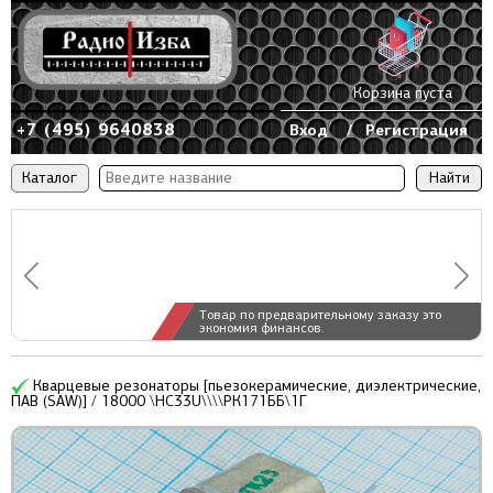
Корзина пуста
+7 (495) 9640838
Вход
/
Регистрация
Каталог
Товар по предварительному заказу это
экономия финансов.
Кварцевые резонаторы [пьезокерамические, диэлектрические,
ПАВ (SAW)] / 18000 \HC33U\\\\РК171ББ\1Г