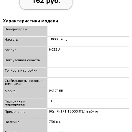
162 руб.
Характеристики модели
-
Номер/парам.
18000 кГц
Частота
HC33U
Корпус
Нагрузочная емкость
Точность настройки
Стабильность частоты в
темп. диап.
РК171ББ
Маркa
1Г
Гармоника и
маркировка
90г.(РК171 18000КГЦ) выбито
Примечание
736 шт.
Наличие