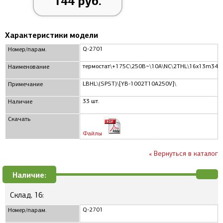
144 руб.
Характеристики модели
Q-2701
Номер/парам.
термостат\+175C\250В~\10А\NC\2THL\16x13m34\
Наименование
LBHL\(SPST)\[YB-1002T10A250V]\
Примечание
33 шт.
Наличие
Скачать
Файлы
« Вернуться в каталог
Наличие:
Склад, 16:
Q-2701
Номер/парам.