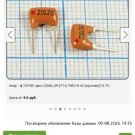
пкер - ф 10700 \дис\\CDAL\2P\JT10,7MG16-A\\(кр)лев(J10.7G
Р
9.6 руб.
Цена от:
Ц
Последнее обновление базы данных: 09-08-2026 14:35