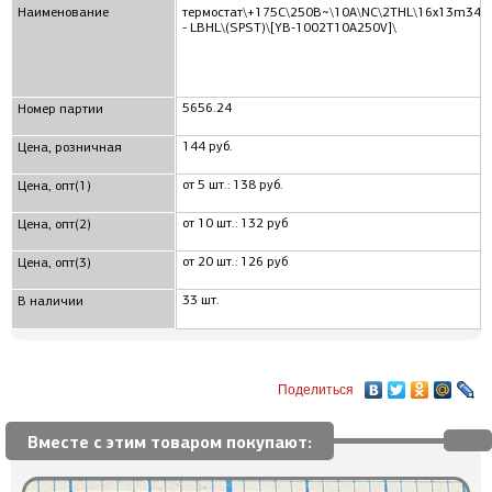
Наименование
термостат\+175C\250В~\10А\NC\2THL\16x13m34\
- LBHL\(SPST)\[YB-1002T10A250V]\
5656.24
Номер партии
144 руб.
Цена, розничная
от 5 шт.: 138 руб.
Цена, опт(1)
от 10 шт.: 132 руб
Цена, опт(2)
от 20 шт.: 126 руб
Цена, опт(3)
33 шт.
В наличии
Поделиться
Вместе с этим товаром покупают: