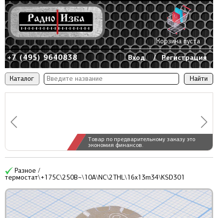
Корзина пуста
+7 (495) 9640838
Вход
/
Регистрация
Каталог
Товар по предварительному заказу это
экономия финансов.
Разное /
термостат\+175C\250В~\10А\NC\2THL\16x13m34\KSD301