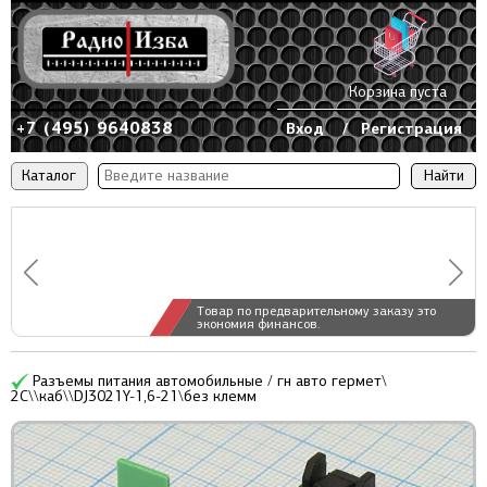
Корзина пуста
+7 (495) 9640838
Вход
/
Регистрация
Каталог
Товар по предварительному заказу это
экономия финансов.
Разъемы питания автомобильные / гн авто гермет\
2C\\каб\\DJ3021Y-1,6-21\без клемм