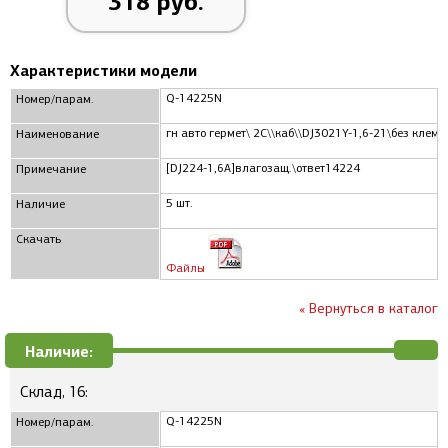
318 руб.
Характеристики модели
Q-14225N
Номер/парам.
гн авто гермет\ 2C\\каб\\DJ3021Y-1,6-21\без клемм
Наименование
[DJ224-1,6A]влагозащ.\ответ14224
Примечание
5 шт.
Наличие
Скачать
Файлы
« Вернуться в каталог
Наличие:
Склад, 16:
Q-14225N
Номер/парам.