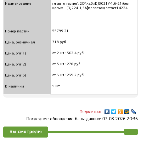
Наименование
гн авто гермет\ 2C\\каб\\DJ3021Y-1,6-21\без
клемм - [DJ224-1,6A]влагозащ.\ответ14224
55799.21
Номер партии
318 руб.
Цена, розничная
от 2 шт.: 302.4 руб.
Цена, опт(1)
от 3 шт.: 276 руб
Цена, опт(2)
от 5 шт.: 235.2 руб
Цена, опт(3)
5 шт.
В наличии
Поделиться
Последнее обновление базы данных: 07-08-2026 20:36
Вы смотрели: