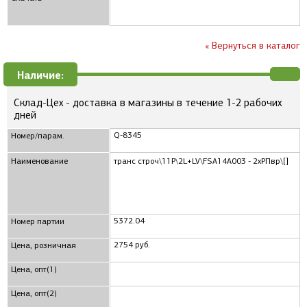
« Вернуться в каталог
Наличие:
Склад-Цех - доставка в магазины в течение 1-2 рабочих
дней
Q-8345
Номер/парам.
Наименование
транс строч\11P\2L+LV\FSA14A003 - 2xРПвр\[]
5372.04
Номер партии
2754 руб.
Цена, розничная
Цена, опт(1)
Цена, опт(2)