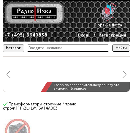
Корзина пуста
+7 (495) 9640838
Вход
/
Регистрация
Каталог
Товар по предварительному заказу это
экономия финансов.
Трансформаторы строчные / транс
строч\11P\2L+LV\FSA14A003