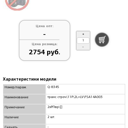
Цена опт:
-
+
Цена розница:
-
2754 руб.
Характеристики модели
Q-8345
Номер/парам.
транс строч\11P\2L+LV\FSA14A003
Наименование
2xРПвр\[]
Примечание
2 шт.
Наличие
-
Скачать