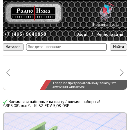
Корзина пуста
+7 (495) 9640838
Вход
/
Регистрация
Каталог
Товар по предварительному заказу это
экономия финансов.
Клеммники наборные на плату / клеммн наборный
\\3P5,08\плат\\L-KLS2-EDV-5,08-03P