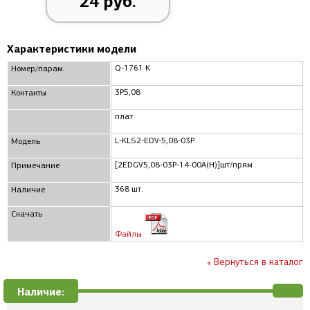
24 руб.
Характеристики модели
Q-1761 K
Номер/парам.
3P5,08
Контакты
плат
L-KLS2-EDV-5,08-03P
Модель
[2EDGV5,08-03P-14-00A(H)]шт/прям
Примечание
368 шт.
Наличие
Скачать
Файлы
« Вернуться в каталог
Наличие: