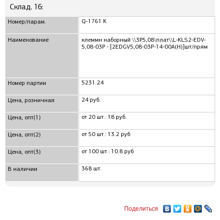
Склад, 16:
Q-1761 K
Номер/парам.
Наименование
клеммн наборный \\3P5,08\плат\\L-KLS2-EDV-
5,08-03P - [2EDGV5,08-03P-14-00A(H)]шт/прям
5231.24
Номер партии
24 руб.
Цена, розничная
от 20 шт.: 18 руб.
Цена, опт(1)
от 50 шт.: 13.2 руб
Цена, опт(2)
от 100 шт.: 10.8 руб
Цена, опт(3)
368 шт.
В наличии
Поделиться