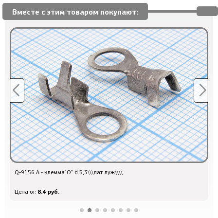
Вместе с этим товаром покупают:
лат луж\\\\
к 10 мкФ\ 250\33x15x25\\\\2L32\\10
147.6 руб.
Цена от: