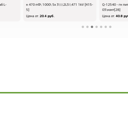
б L-
к 470 пФ\ 1000\ 5x 3\\\\2L5\\471 1kV [К15-
Q-12540 - гн пит
5]
03\конт[28]
20.4 руб.
40.8 руб
Цена от:
Цена от: