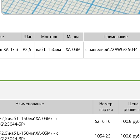
ие
Шаг
Монтаж
Марка
Примечание
я XA-1x 3
P2,5
каб L-150мм
XA-03M
с защелкой\22AWG\25044-
Наименование
Номер
Цена,
партии
розничн
P2,5\каб L-150мм\XA-03M\ - с
5216.16
100.8 руб
G\25044-3P\
P2,5\каб L-150мм\XA-03M\ - с
1034.25
100.8 руб
G\25044-3P\