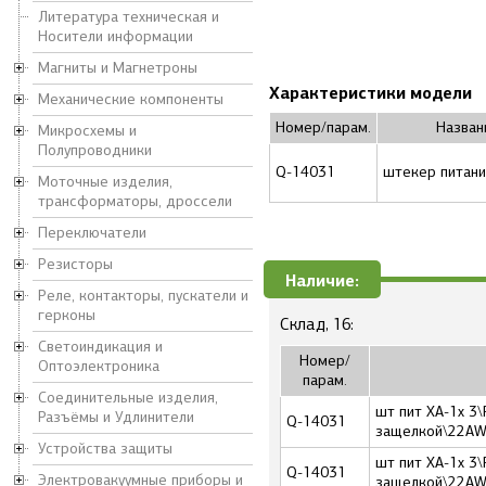
Литература техническая и
Носители информации
Магниты и Магнетроны
Характеристики модели
Механические компоненты
Номер/парам.
Назван
Микросхемы и
Полупроводники
Q-14031
штекер питани
Моточные изделия,
трансформаторы, дроссели
Переключатели
Резисторы
Наличие:
Реле, контакторы, пускатели и
герконы
Склад, 16:
Светоиндикация и
Номер/
Оптоэлектроника
парам.
Соединительные изделия,
шт пит XA-1x 3\
Разъёмы и Удлинители
Q-14031
защелкой\22AW
Устройства защиты
шт пит XA-1x 3\
Q-14031
Электровакуумные приборы и
защелкой\22AW