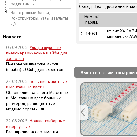
радиолампы
Склад-Цех - доставка в ма
Электронные блоки,
Номер/
Конструкторы, Узлы и Пульты
парам.
ДУ
шт пит XA-1x 3\
Q-14031
Новости
защелкой\22AW
05.09.2025:
Ультразвуковые
пьезокерамические шайбы для
эхолотов
Пьезокерамические диски
(шайбы) 200кГц для эхолотов
Вместе с этим товаром 
22.08.2025:
Большие макетные
и монтажные платы
Обновление каталога Макетных
и Монтажных плат больших
размеров, разноцветные
медные перемычки
22.08.2025:
Ножки приборные
и корпусные
Расширение ассортимента