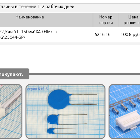
газины в течение 1-2 рабочих дней
Наименование
Номер
Цена,
партии
розничн
P2,5\каб L-150мм\XA-03M\ - с
5216.16
100.8 руб
G\25044-3P\
покупают: