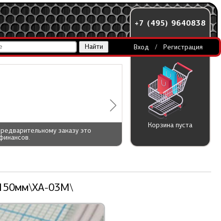
+7 (495) 9640838
Вход
/
Регистрация
Корзина пуста
предварительному заказу это
финансов.
-150мм\XA-03M\