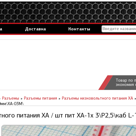
а
Доставка
Контакты
Товар по 
экономия 
Разъемы
Разъемы питания
Разъемы низковольтного питания XA
50мм\XA-03M\
ного питания XA / шт пит XA-1x 3\P2,5\каб L