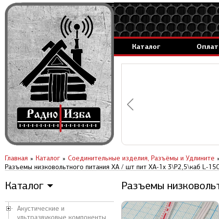
Каталог
Оплат
аммируемые генераторы.
вление за 1 день.
Главная
Каталог
Соединительные изделия, Разъёмы и Удлините
Разъемы низковольтного питания XA / шт пит XA-1x 3\P2,5\каб L-1
Каталог
Разъемы низковольт
▼
Акустические и
ультразвуковые компоненты