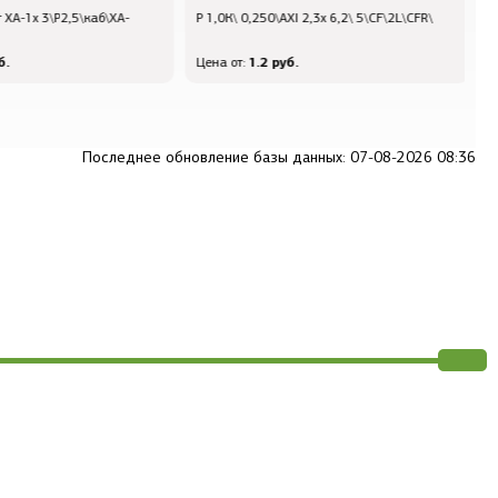
 XA-1x 3\P2,5\каб\XA-
Р 1,0К\ 0,250\AXI 2,3x 6,2\ 5\CF\2L\CFR\
Q
ф
.
1.2 руб.
Цена от:
Ц
Последнее обновление базы данных: 07-08-2026 08:36