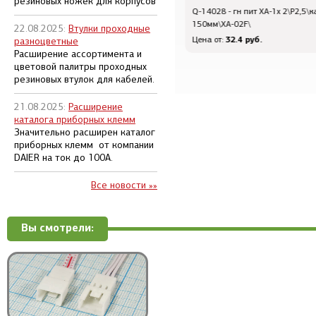
резиновых ножек для корпусов
Q-14029 - шт пит XA-1x 2\P2,5\каб L-
Q-14028 - гн пит XA-1x 2\P2,5\ка
150мм\XA-02M\
150мм\XA-02F\
22.08.2025:
Втулки проходные
32.4 руб.
32.4 руб.
Цена от:
Цена от:
разноцветные
Расширение ассортимента и
цветовой палитры проходных
резиновых втулок для кабелей.
21.08.2025:
Расширение
каталога приборных клемм
Значительно расширен каталог
приборных клемм от компании
DAIER на ток до 100А.
Все новости »»
Вы смотрели: