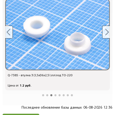
Q-7385 - втулка 3\3,5xD6x2,5\\пл\под TO-220
Q
1.2 руб.
Цена от:
Ц
Последнее обновление базы данных: 06-08-2026 12:36