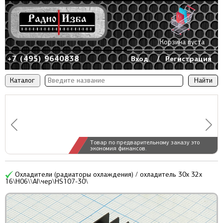
Корзина пуста
+7 (495) 9640838
Вход
/
Регистрация
Каталог
Товар по предварительному заказу это
экономия финансов.
Охладители (радиаторы охлаждения) / охладитель 30x 32x
16\H06\\Al\чер\HS107-30\