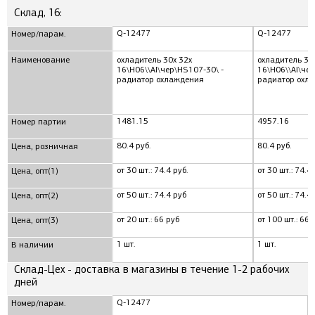
Склад, 16:
Q-12477
Q-12477
Номер/парам.
Наименование
охладитель 30x 32x
охладитель 30
16\H06\\Al\чер\HS107-30\ -
16\H06\\Al\чер
радиатор охлаждения
радиатор охл
1481.15
4957.16
Номер партии
80.4 руб.
80.4 руб.
Цена, розничная
от 30 шт.: 74.4 руб.
от 30 шт.: 74.4 
Цена, опт(1)
от 50 шт.: 74.4 руб
от 50 шт.: 74.4
Цена, опт(2)
от 20 шт.: 66 руб
от 100 шт.: 66 
Цена, опт(3)
1 шт.
1 шт.
В наличии
Склад-Цех - доставка в магазины в течение 1-2 рабочих
дней
Q-12477
Номер/парам.