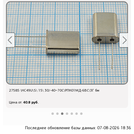
27585 \HC49U\S\ 15\ 30/-40~70C\РПК01МД-6ВС\3Г бм
Q
40.8 руб.
Цена от:
Ц
Последнее обновление базы данных: 07-08-2026 18:36