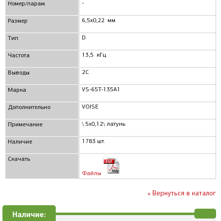
-
Номер/парам.
6,5x0,22 мм
Размер
D
Тип
13,5 кГц
Частота
2C
Выводы
VS-65T-135A1
Марка
VOISE
Дополнительно
\ 5x0,12\ латунь
Примечание
1783 шт.
Наличие
Скачать
Файлы
« Вернуться в каталог
Наличие: