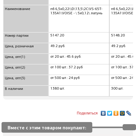
Наименование
пб 6,5x0,22\\D\13,5\2C\VS-65T-
пб 6,5x0,22\\D
135A1\VOISE - \ 5x0,12\ латунь
135A1\VOISE - 
5147.20
5148.20
Номер партии
49.2 руб.
49.2 руб.
Цена, розничная
от 20 шт.: 45.6 руб.
от 20 шт.: 45.6 
Цена, опт(1)
от 100 шт.: 37.2 руб
от 100 шт.: 37.
Цена, опт(2)
от 500 шт.: 24 руб
от 500 шт.: 24 
Цена, опт(3)
1380 шт.
300 шт.
В наличии
Поделиться
Вместе с этим товаром покупают: