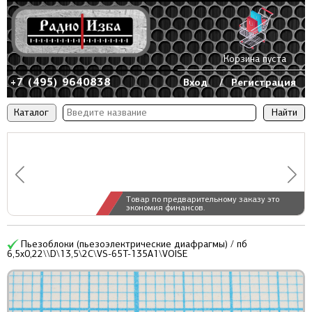
Корзина пуста
+7 (495) 9640838
Вход
/
Регистрация
Каталог
Товар по предварительному заказу это
экономия финансов.
Пьезоблоки (пьезоэлектрические диафрагмы) / пб
6,5x0,22\\D\13,5\2C\VS-65T-135A1\VOISE