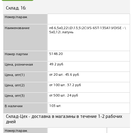
Склад, 16:
Номер/парам.
Наименование
пб 6,5x0,22\\D\13,5\2C\VS-65T-135A1\VOISE - \
5x0,12\ латунь
5148.20
Номер партии
49.2 руб.
Цена, розничная
от 20 шт.: 45.6 руб.
Цена, опт(1)
от 100 шт.: 37.2 руб
Цена, опт(2)
от 500 шт.: 24 руб
Цена, опт(3)
103 шт.
В наличии
Склад-Цех - доставка в магазины в течение 1-2 рабочих
дней
Номер/парам.