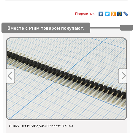
Поделиться
Вместе с этим товаром покупают:
Q-463 - шт PLS\P2,54\40P\плат\\PLS-40
п