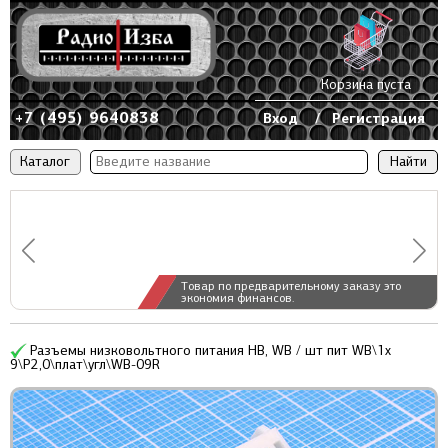
Корзина пуста
+7 (495) 9640838
Вход
/
Регистрация
Каталог
Товар по предварительному заказу это
экономия финансов.
Разъемы низковольтного питания HB, WB / шт пит WB\1x
9\P2,0\плат\угл\WB-09R