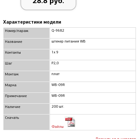
28.8 руб.
Характеристики модели
Q-9682
Номер/парам.
штекер питания WB
Название
1x 9
Контакты
P2,0
Шаг
плат
Монтаж
WB-09R
Марка
WB-09R
Примечание
200 шт.
Наличие
Скачать
Файлы