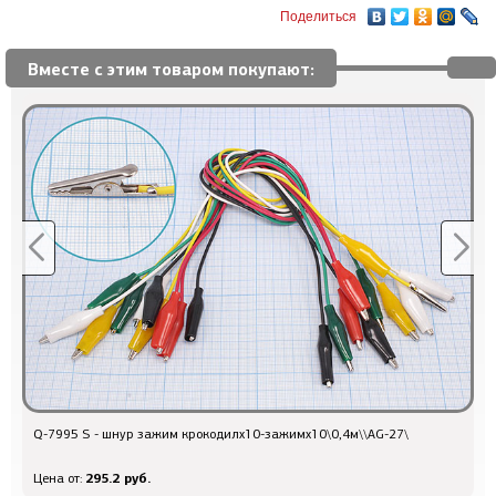
Поделиться
Вместе с этим товаром покупают:
Q-7995 S - шнур зажим крокодилx10-зажимx10\0,4м\\AG-27\
Q
295.2 руб.
Цена от:
Ц