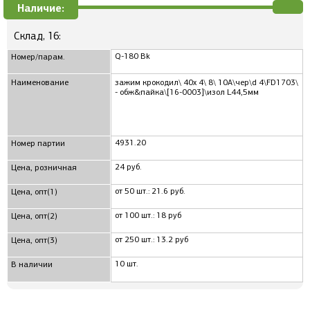
Наличие:
Склад, 16:
Q-180 Bk
Номер/парам.
Наименование
зажим крокодил\ 40x 4\ 8\ 10А\чер\d 4\FD1703\
- обж&пайка\[16-0003]\изол L44,5мм
4931.20
Номер партии
24 руб.
Цена, розничная
от 50 шт.: 21.6 руб.
Цена, опт(1)
от 100 шт.: 18 руб
Цена, опт(2)
от 250 шт.: 13.2 руб
Цена, опт(3)
10 шт.
В наличии