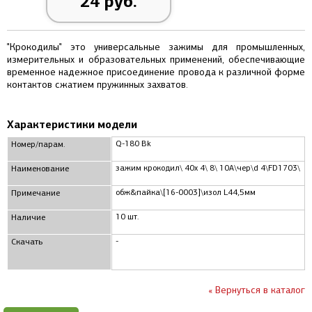
24 руб.
"Крокодилы" это универсальные зажимы для промышленных,
измерительных и образовательных применений, обеспечивающие
временное надежное присоединение провода к различной форме
контактов сжатием пружинных захватов.
Характеристики модели
Q-180 Bk
Номер/парам.
зажим крокодил\ 40x 4\ 8\ 10А\чер\d 4\FD1703\
Наименование
обж&пайка\[16-0003]\изол L44,5мм
Примечание
10 шт.
Наличие
-
Скачать
« Вернуться в каталог