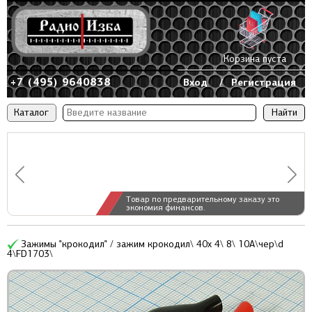
Корзина пуста
+7 (495) 9640838
Вход
/
Регистрация
Каталог
Товар по предварительному заказу это
экономия финансов.
Зажимы "крокодил" / зажим крокодил\ 40x 4\ 8\ 10А\чер\d
4\FD1703\