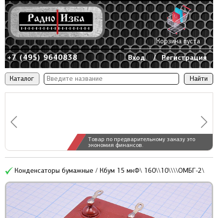
Корзина пуста
+7 (495) 9640838
Вход
/
Регистрация
Каталог
Товар по предварительному заказу это
экономия финансов.
Конденсаторы бумажные / Кбум 15 мкФ\ 160\\10\\\\ОМБГ-2\