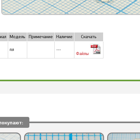
иал
Модель
Примечание
Наличие
Скачать
пл
---
Файлы
покупают: