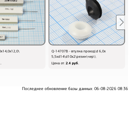
,0x14,0x12,0\
Q-14707B - втулка проход\d 6,0x
В
5,5xd14\d10x2\резин\чер\\
6
.
2.4 руб.
Цена от:
Ц
Последнее обновление базы данных: 06-08-2026 08:36