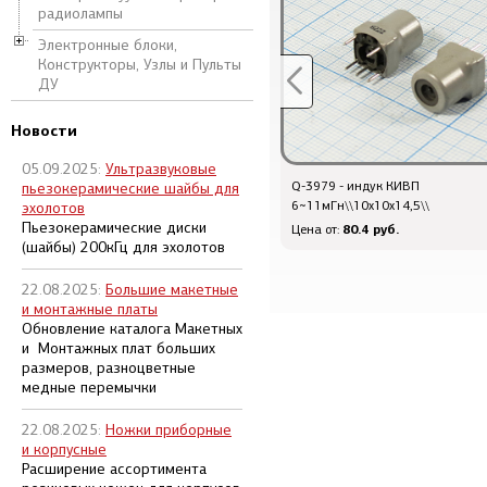
радиолампы
Электронные блоки,
Конструкторы, Узлы и Пульты
ДУ
Новости
05.09.2025:
Ультразвуковые
Радиолампа 6П 9
Q-3979 - индук КИВП
пьезокерамические шайбы для
6~11мГн\\10x10x14,5\\
эхолотов
Пьезокерамические диски
396 руб.
80.4 руб.
Цена от:
Цена от:
(шайбы) 200кГц для эхолотов
22.08.2025:
Большие макетные
и монтажные платы
Обновление каталога Макетных
и Монтажных плат больших
размеров, разноцветные
медные перемычки
22.08.2025:
Ножки приборные
и корпусные
Расширение ассортимента