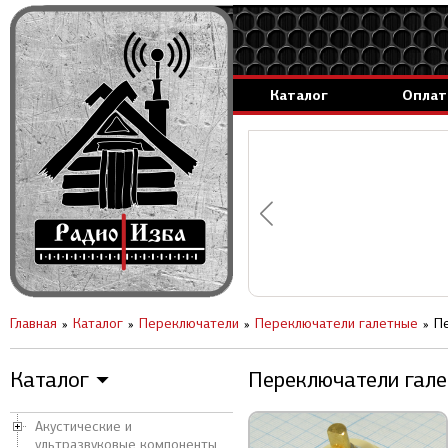
Каталог
Оплат
аммируемые генераторы.
вление за 1 день.
Главная
Каталог
Переключатели
Переключатели галетные
Пе
Каталог
Переключатели гале
▼
Акустические и
ультразвуковые компоненты