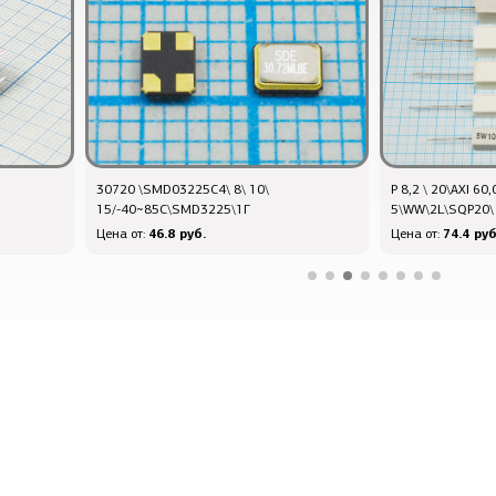
30720 \SMD03225C4\ 8\ 10\
Р 8,2 \ 20\AXI 60
15/-40~85C\SMD3225\1Г
5\WW\2L\SQP20\
46.8 руб.
74.4 руб
Цена от:
Цена от: