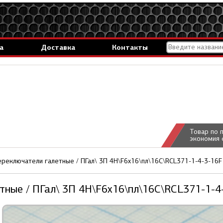
а
Доставка
Контакты
Товар по 
экономия 
реключатели галетные / ПГал\ 3П 4Н\F6x16\пл\16C\RCL371-1-4-3-16F
тные / ПГал\ 3П 4Н\F6x16\пл\16C\RCL371-1-4