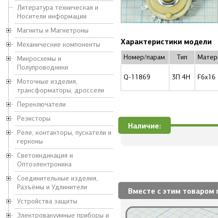
Литература техническая и
Носители информации
Магниты и Магнетроны
Характеристики модели
Механические компоненты
Номер/парам.
Тип
Матер
Микросхемы и
Полупроводники
Q-11869
3П 4Н
F6x16
Моточные изделия,
трансформаторы, дроссели
Переключатели
Резисторы
Наличие:
Реле, контакторы, пускатели и
герконы
Светоиндикация и
Оптоэлектроника
Соединительные изделия,
Разъёмы и Удлинители
Вместе с этим товаром 
Устройства защиты
Электровакуумные приборы и