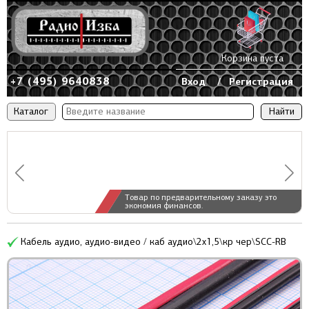
Корзина пуста
+7 (495) 9640838
Вход
/
Регистрация
Каталог
Товар по предварительному заказу это
экономия финансов.
Кабель аудио, аудио-видео / каб аудио\2x1,5\кр чер\SCC-RB