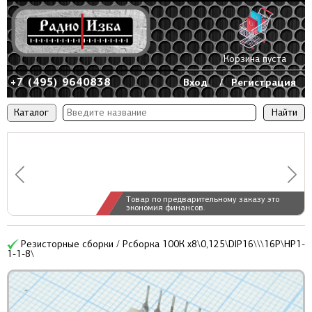
Корзина пуста
+7 (495) 9640838
Вход
/
Регистрация
Каталог
Товар по предварительному заказу это
экономия финансов.
Резисторные сборки / Рсборка 100К x8\0,125\DIP16\\\16P\НР1-
1-1-8\