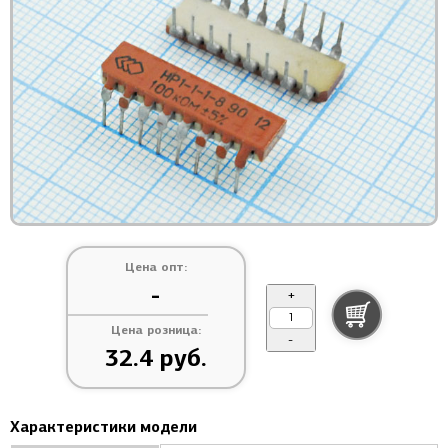
Цена опт:
-
+
Цена розница:
-
32.4 руб.
Характеристики модели