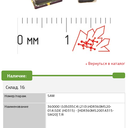
« Вернуться в каталог
Наличие:
Склад, 16:
SAW
Номер/парам.
Наименование
360000 \S05035C4\\210\\HDR360MS20-
01A\SDE (HD315) - [HDR360MS2001A315-
SM20] T/R