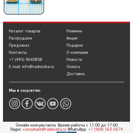
Каталог товаров
Новинки
Распродажи
Акции
Предзаказ
Подарки
Контакты
О компании
+7 (495) 9640838
Новости
E-mail: info@radioizba.ru
Оплата
Доставка
Мы в соцсетях:
© 2026 Радиоизба
Онлайн консультанты. Время работы с 11:00 до 17:00
Skype:
consultant@radioizba.ru
WhatsApp:
+7 (968) 563-5674
Политика в отношении обработки
персональных данных