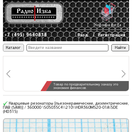
Корзина пуста
+7 (495) 9640838
Вход
/
Регистрация
Каталог
Товар по предварительному заказу это
экономия финансов.
Кварцевые резонаторы [пьезокерамические, диэлектрические,
ПАВ (SAW)] / 360000 \S05035C4\\210\\HDR360MS20-01A\SDE
(HD315)