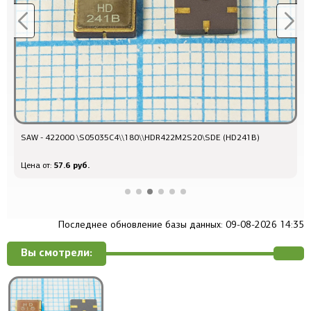
SAW - 422000 \S05035C4\\180\\HDR422M2S20\SDE (HD241B)
S
57.6 руб.
Цена от:
Ц
Последнее обновление базы данных: 09-08-2026 14:35
Вы смотрели: