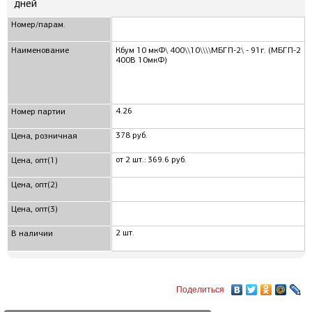
дней
Номер/парам.
Наименование
Кбум 10 мкФ\ 400\\10\\\\МБГП-2\ - 91г. (МБГП-2
400В 10мкФ)
4.26
Номер партии
378 руб.
Цена, розничная
от 2 шт.: 369.6 руб.
Цена, опт(1)
Цена, опт(2)
Цена, опт(3)
2 шт.
В наличии
Поделиться