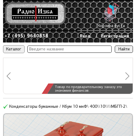
Корзина пуста
+7 (495) 9640838
Вход
/
Регистрация
Каталог
Товар по предварительному заказу это
экономия финансов.
Конденсаторы бумажные / Кбум 10 мкФ\ 400\\10\\\\МБГП-2\