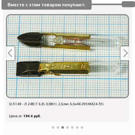
Вместе с этим товаром покупают:
Q-5149 - Л 24В\T 6,8\ 0,8Вт\\ 2,6лм\ 6,6x46\ЛН\КМ24-35\
к
194.4 руб.
Цена от:
Ц