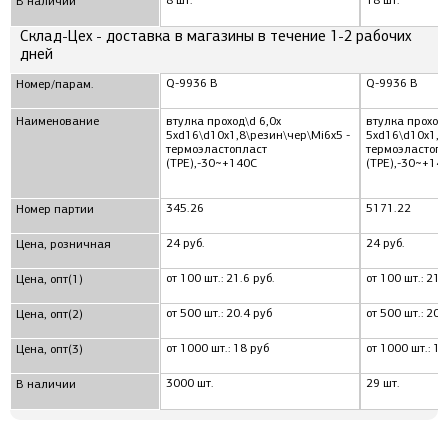
8 шт.
18 шт.
В наличии
Склад-Цех - доставка в магазины в течение 1-2 рабочих
дней
Q-9936 B
Q-9936 B
Номер/парам.
Наименование
втулка проход\d 6,0x
втулка проход\
5xd16\d10x1,8\резин\чер\Mi6x5 -
5xd16\d10x1,8
термоэластопласт
термоэластопл
(TPE),-30~+140C
(TPE),-30~+14
345.26
5171.22
Номер партии
24 руб.
24 руб.
Цена, розничная
от 100 шт.: 21.6 руб.
от 100 шт.: 21.
Цена, опт(1)
от 500 шт.: 20.4 руб
от 500 шт.: 20.
Цена, опт(2)
от 1000 шт.: 18 руб
от 1000 шт.: 18
Цена, опт(3)
3000 шт.
29 шт.
В наличии