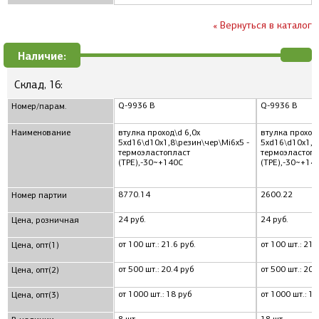
« Вернуться в каталог
Наличие:
Склад, 16:
Q-9936 B
Q-9936 B
Номер/парам.
Наименование
втулка проход\d 6,0x
втулка проход\
5xd16\d10x1,8\резин\чер\Mi6x5 -
5xd16\d10x1,8
термоэластопласт
термоэластопл
(TPE),-30~+140C
(TPE),-30~+14
8770.14
2600.22
Номер партии
24 руб.
24 руб.
Цена, розничная
от 100 шт.: 21.6 руб.
от 100 шт.: 21.
Цена, опт(1)
от 500 шт.: 20.4 руб
от 500 шт.: 20.
Цена, опт(2)
от 1000 шт.: 18 руб
от 1000 шт.: 18
Цена, опт(3)