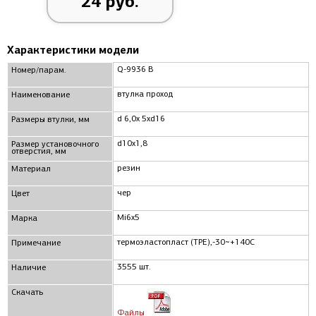
24 руб.
Характеристики модели
Q-9936 B
Номер/парам.
втулка проход
Наименование
d 6,0x 5xd16
Размеры втулки, мм
d10x1,8
Размер установочного
отверстия, мм
резин
Материал
чер
Цвет
Mi6x5
Марка
термоэластопласт (TPE),-30~+140C
Примечание
3555 шт.
Наличие
Скачать
Файлы