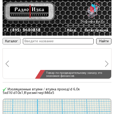
Корзина пуста
+7 (495) 9640838
Вход
/
Регистрация
Каталог
Товар по предварительному заказу это
экономия финансов.
Изоляционные втулки / втулка проход\d 6,0x
5xd16\d10x1,8\резин\чер\Mi6x5