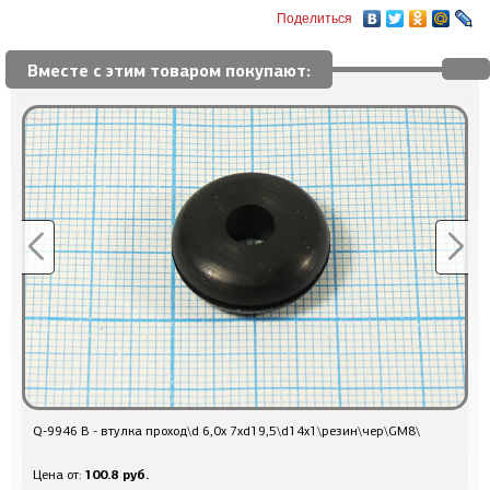
Поделиться
Вместе с этим товаром покупают:
Q-9946 B - втулка проход\d 6,0x 7xd19,5\d14x1\резин\чер\GM8\
Q
100.8 руб.
Цена от:
Ц